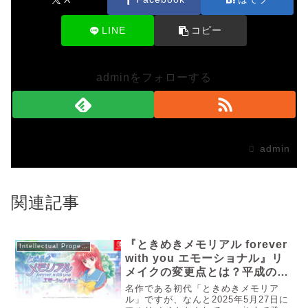
LINE
コピー
adminをフォローする
admin
関連記事
『ときめきメモリアル forever
Intellectual Property
with you エモーショナル』リ
メイクの変更点とは？平成の名
作が再び！
名作である初代「ときめきメモリア
ル」ですが、なんと2025年5月27日に