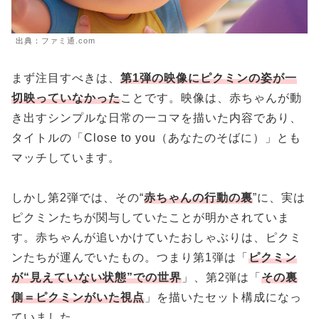
出典：
ファミ通.com
まず注目すべきは、
第1弾の映像にピクミンの姿が一
切映っていなかった
ことです。映像は、赤ちゃんが動
き出すシンプルな日常の一コマを描いた内容であり、
タイトルの「Close to you（あなたのそばに）」とも
マッチしています。
しかし第2弾では、その“
赤ちゃんの行動の裏
”に、実は
ピクミンたちが関与していたことが明かされていま
す。赤ちゃんが追いかけていたおしゃぶりは、ピクミ
ンたちが運んでいたもの。つまり第1弾は「
ピクミン
が“見えていない状態”での世界
」、第2弾は「
その裏
側＝ピクミンがいた視点
」を描いたセット構成になっ
ていました。