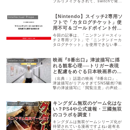
フルリメイクをされて、switchで発売
されることが発表されています。初代
「ときめきメモリアル」について、情
報がおおよそ解禁されているので、改
【Nintendo】スイッチ2専用ソ
Intellectual Property
めて発表されている内容の確認と、
フトで「カタログチケット」使
SNS上での反応について、まとめてい
用不可＆ゴールドポイント付与
きたいと思います。
終了の詳細
今回の記事は、「ニンテンドースイッ
チ２専用ソフト」で「ニンテンドーカ
タログチケット」を使用できない事が
判明した事と「ニンテンドーゴールド
ポイント付与」が終了することが記載
された事が判明したのでお知らせしま
映画『8番出口』津波描写に揺
Intellectual Property
す。
れる観客心理──トリガー表現
と配慮をめぐる日本映画界の課
題とは？
（出典：）話題の映画『8番出口』、
津波描写がリアルすぎてSNS騒然!?衝
撃の津波描写に「閲覧注意」の声続
出！映画『8番出口』が突きつけた、
まさかの“トリガー問題”。今こそ考え
たい、観客の心を守るってどういうこ
キングダム無双のゲーム化はな
Intellectual Property
と？今回は公開中の8番出口につい...
い？PS4や公式速報・三國無双
のコラボを調査！
キングダムは無双ゲームシリーズ化が
待望されている漫画ですよね♪超有名