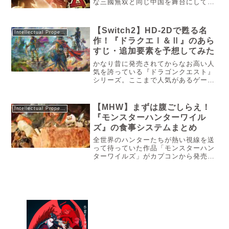
な三國無双と同じ中国を舞台にしてお
り、一騎当千も十分に描ける世界観で
あることから、PS4や三國無双シリー
ズを出しているコーエイ公式の情報を
【Switch2】HD-2Dで甦る名
Intellectual Property
今か今かと楽しみにしているファン
作！『ドラクエⅠ＆Ⅱ』のあら
の...
すじ・追加要素を予想してみた
かなり昔に発売されてからなお高い人
気を誇っている『ドラゴンクエスト』
シリーズ。ここまで人気があるゲーム
作品もそうそうないんじゃないでしょ
うか。そんな中で『ドラゴンクエスト
Ⅲ』に続いて、『ドラゴンクエスト
【MHW】まずは腹ごしらえ！
Intellectual Property
Ⅰ&Ⅱ』のHD-2D版が発売される事に
『モンスターハンターワイル
なりました。現在、どんな情報がある
ズ』の食事システムまとめ
のか等、気になる事は多いんじゃない
でしょうか。なので今回はHD-2D版ド
全世界のハンターたちが熱い視線を送
ラゴンクエストⅠ&Ⅱ情報をまとめつ
って待っていた作品「モンスターハン
つ、物語の詳細や追加される設定を考
ターワイルズ」がカプコンから発売さ
察していきますね。
れたことは、記憶に新しいでしょう。
今回大きな注目を浴び、現実世界でも
そのブームを起こしているのが、「ワ
イルズ」で食べられる「チーズナン」
本記事では、食事という面にスポット
あてて、なぜここまでムーブメントに
なっているかを調査していきたいと思
います。