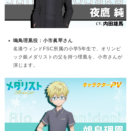
鴗鳥理凰役：小市眞琴さん
名港ウィンドFSC所属の小学5年生で、オリンピ
ック銀メダリストの父を持つ理凰を、小市さんが
演じます。