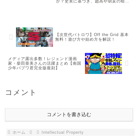
か？史実に基づき、趙高や胡亥の暗
躍、過酷な法治、そして『キングダ
ム』で描かれる伏線を徹底考察。ファ
ン必見の歴史の「光と影」に迫りま
す。漫画『キングダム』で描かれる嬴
政（え...
【次世代バトロワ】Off the Grid 基本
無料！遊び方や始め方を解説！
メディア露出多数！レジェンド漫画
家・柴田亜美さんの活躍まとめ【南国
少年パプワ君完全版復刻】
コメント
コメントを書き込む
ホーム
Intellectual Property