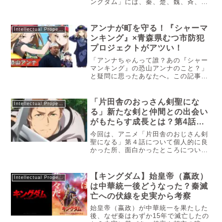
ングダム」には、秦、楚、魏、斉、
趙、韓、燕と言う7つの国が覇権を争
っています。ただほんの一瞬だけ、毐
国（あいこく）と呼ばれる国がありま
アンナが町を守る！『シャーマ
Intellectual Property
した。この国が一体どんな国であり、
ンキング』×青森県むつ市防犯
その国の影のリーダー的存在に趙姫が
プロジェクトがアツい！
いますが、どんな人なのか気になるは
ず。なので今回は「キングダム」に登
「アンナちゃんって誰？あの『シャー
場した毐国のまとめ、趙姫について解
マンキング』の恐山アンナのこと？」
説していきますね。
と疑問に思ったあなたへ。この記事で
は、青森県むつ市警察署が新たに採用
したオリジナルキャラクター「アンナ
ちゃん」の正体と、その背景にある意
「片田舎のおっさん剣聖にな
Intellectual Property
外なストーリーをご紹介します。
る」新たな剣と仲間との出会い
がもたらす成長とは？第4話を
徹底解説！
今回は、アニメ「片田舎のおじさん剣
聖になる」第４話について個人的に良
かった所、面白かったところについて
紹介していきます。
【キングダム】始皇帝（嬴政）
Intellectual Property
は中華統一後どうなった？秦滅
亡への伏線を史実から考察
始皇帝（嬴政）が中華統一を果たした
後、なぜ秦はわずか15年で滅亡したの