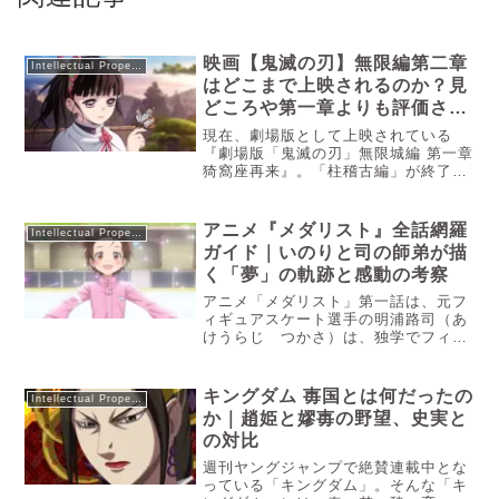
映画【鬼滅の刃】無限編第二章
Intellectual Property
はどこまで上映されるのか？見
どころや第一章よりも評価され
る可能性も！
現在、劇場版として上映されている
『劇場版「鬼滅の刃」無限城編 第一章
猗窩座再来』。「柱稽古編」が終了し
てから1年が経過しましたが、今でも
『鬼滅の刃』の熱は全然衰える様子は
ありません。そんな『劇場版「鬼滅の
アニメ『メダリスト』全話網羅
Intellectual Property
刃」無限城編』ですが、次の話とな
ガイド｜いのりと司の師弟が描
る...
く「夢」の軌跡と感動の考察
アニメ「メダリスト」第一話は、元フ
ィギュアスケート選手の明浦路司（あ
けうらじ つかさ）は、独学でフィギ
ュアスケートを学ぶ少女結束いのり
（ゆいたば いのり）と出会い、司は
いのりに正式にクラブに入るよう進め
キングダム 毐国とは何だったの
Intellectual Property
る。これがメダリストの一話の始まり
か｜趙姫と嫪毐の野望、史実と
となっています。一話の良かったポイ
の対比
ントも紹介していきます。
週刊ヤングジャンプで絶賛連載中とな
っている「キングダム」。そんな「キ