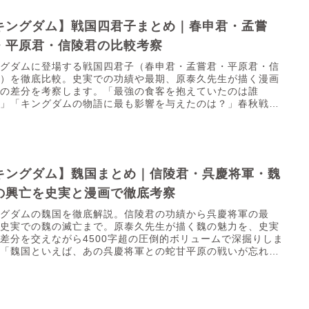
キングダム】戦国四君子まとめ｜春申君・孟嘗
・平原君・信陵君の比較考察
ングダムに登場する戦国四君子（春申君・孟嘗君・平原君・信
君）を徹底比較。史実での功績や最期、原泰久先生が描く漫画
との差分を考察します。「最強の食客を抱えていたのは誰
？」「キングダムの物語に最も影響を与えたのは？」春秋戦国
末期、滅...
キングダム】魏国まとめ｜信陵君・呉慶将軍・魏
の興亡を史実と漫画で徹底考察
ングダムの魏国を徹底解説。信陵君の功績から呉慶将軍の最
、史実での魏の滅亡まで。原泰久先生が描く魏の魅力を、史実
差分を交えながら4500字超の圧倒的ボリュームで深掘りしま
。「魏国といえば、あの呉慶将軍との蛇甘平原の戦いが忘れら
い...