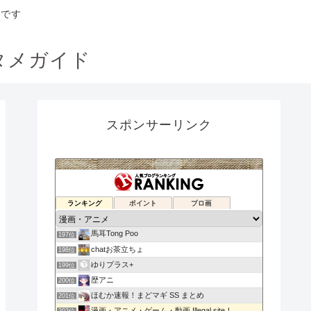
トです
タメガイド
スポンサーリンク
夢の碑
ランキング
ポイント
ブロ画
195位
たつみんの気ままな喫茶店
196位
馬耳Tong Poo
197位
chatお茶立ちょ
198位
ゆりプラス+
199位
歴アニ
200位
ほむか速報！まどマギ SS まとめ
201位
漫画・アニメ・ゲーム・動画 Illegal site！