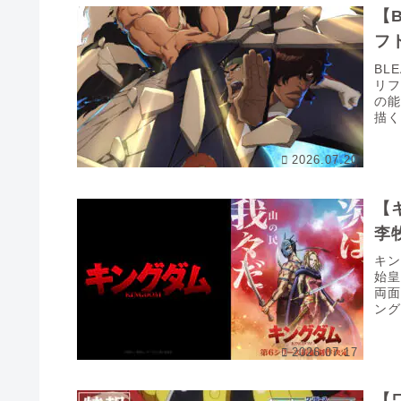
【
フ
BL
リフ
の
描
先..
2026.07.20
【
李
キ
始
両面
ン
壁と.
2026.07.17
【