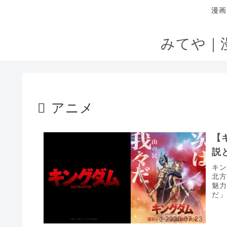
漫画
みてや｜
アニメ
【
説
キ
北
魅
だ
国六
2026.07.23