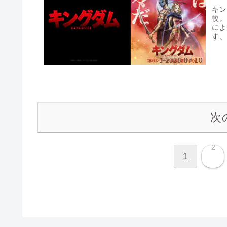
キ
較
によ
す
とな
2026.07.10
次
2
1