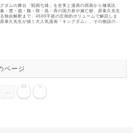
ングダムの舞台「戦国七雄」を史実と漫画の両面から徹底比
。秦・楚・趙・魏・韓・燕・斉の国力差や滅亡順、原泰久先生
る独自解釈まで、4500字超の圧倒的ボリュームで解説しま
。原泰久先生が描く大人気漫画『キングダム』。その物語の核
るの...
のページ
次へ
21
…