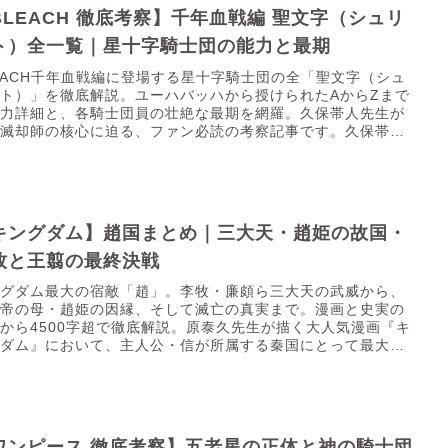
BLEACH 徹底考察】千年血戦編 聖文字（シュリ
ト）全一覧｜星十字騎士団の能力と最期
EACH千年血戦編に登場する星十字騎士団の全「聖文字（シュ
ト）」を徹底解説。ユーハバッハから授けられたAからZまで
能力詳細と、各騎士団員の壮絶な最期を網羅。久保帯人先生が
く滅却師の核心に迫る、ファン必読の考察記事です。久保帯人
.
キングダム】趙国まとめ｜三大天・趙姫の故国・
牧と王翦の最終決戦
ングダム最大の宿敵「趙」。李牧・廉頗ら三大天の武威から、
皇帝の母・趙姫の因縁、そして滅亡の真実まで。漫画と史実の
から4500字超で徹底解説。原泰久先生が描く大人気漫画『キ
グダム』において、主人公・信が所属する秦国にとって最大の
..
ワンピース 徹底考察】五老星の正体と神の騎士団