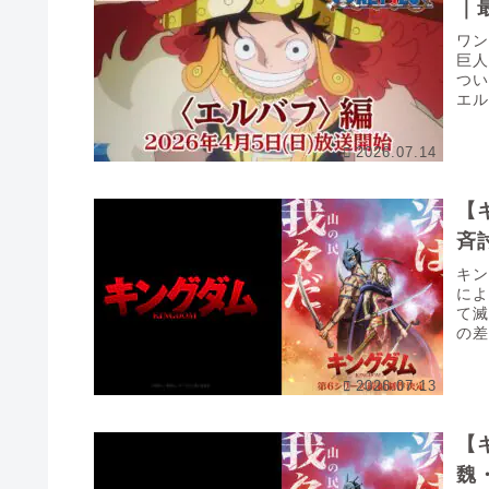
｜
ワ
巨
つ
エ
凄ま
2026.07.14
【
斉
キ
に
て
の
れた
2026.07.13
【
魏