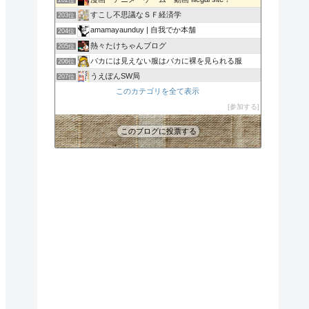
202位
すこし不思議なＳＦ経済学
203位
amamayaunduy | 自我でか本舗
204位
熱々たけちゃんブログ
205位
バカには見えない服はバカに裸を見られる服
206位
うえぽんSW局
207位
李信捫虱
このカテゴリを全て表示
208位
【ゲーム】モチベーション維持日記【アニメ】
参加する
209位
このブログに投票する