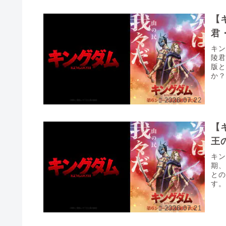
【
君
キ
陵
版
か
時代
2026.07.22
【
王
キ
期
との
す
れな
2026.07.21