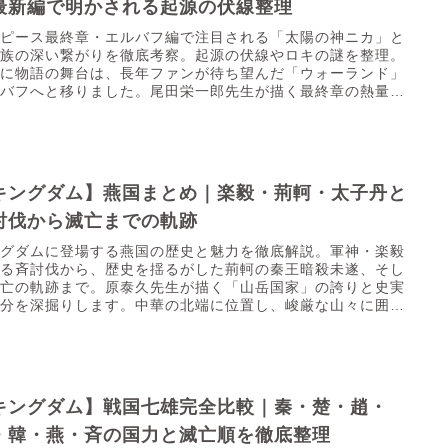
最新編で明かされる起源の伏線整理
ンピース最終章・エルバフ編で注目される「太陽の神ニカ」と
人族の深い繋がりを徹底考察。起源の伏線やロキの謎を整理。
いに物語の舞台は、長年ファンが待ち望んだ「ウォーランド」
ルバフへと移りました。尾田栄一郎先生が描く最終章の熱量は
じく...
キングダム】燕国まとめ｜楽毅・荊軻・太子丹と
討伐から滅亡までの軌跡
ングダムに登場する燕国の歴史と魅力を徹底解説。軍神・楽毅
よる斉討伐から、歴史を揺るがした荊軻の秦王暗殺未遂、そし
滅亡の軌跡まで。原泰久先生が描く「山岳国家」の誇りと史実
差分を深掘りします。中華の北端に位置し、峻厳な山々に囲ま
「燕...
キングダム】戦国七雄完全比較｜秦・楚・趙・
・韓・燕・斉の国力と滅亡順を徹底整理