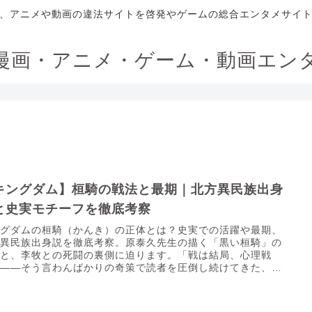
、アニメや動画の違法サイトを啓発やゲームの総合エンタメサイ
漫画・アニメ・ゲーム・動画エン
キングダム】桓騎の戦法と最期｜北方異民族出身
と史実モチーフを徹底考察
ングダムの桓騎（かんき）の正体とは？史実での活躍や最期、
方異民族出身説を徹底考察。原泰久先生の描く「黒い桓騎」の
力と、李牧との死闘の裏側に迫ります。「戦は結局、心理戦
」――そう言わんばかりの奇策で読者を圧倒し続けてきた、秦
大将軍...