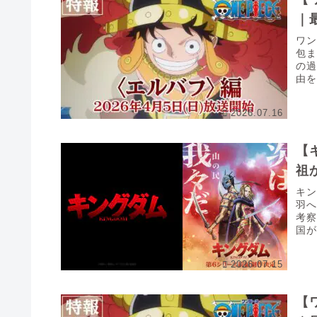
｜
ワ
包
の
由
ース
2026.07.16
【
祖
キ
羽へ
考
国
が、
2026.07.15
【