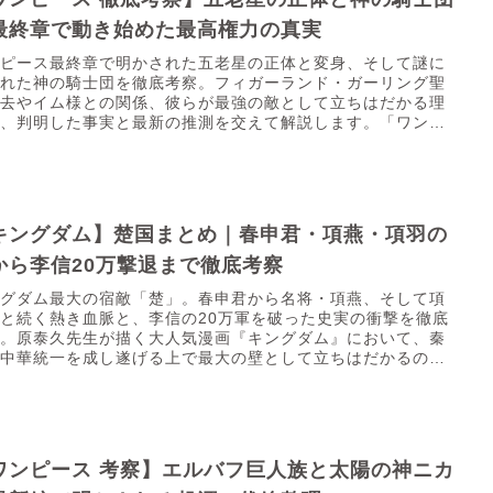
最終章で動き始めた最高権力の真実
ンピース最終章で明かされた五老星の正体と変身、そして謎に
まれた神の騎士団を徹底考察。フィガーランド・ガーリング聖
過去やイム様との関係、彼らが最強の敵として立ちはだかる理
を、判明した事実と最新の推測を交えて解説します。「ワンピ
」の...
キングダム】楚国まとめ｜春申君・項燕・項羽の
から李信20万撃退まで徹底考察
ングダム最大の宿敵「楚」。春申君から名将・項燕、そして項
と続く熱き血脈と、李信の20万軍を破った史実の衝撃を徹底
察。原泰久先生が描く大人気漫画『キングダム』において、秦
が中華統一を成し遂げる上で最大の壁として立ちはだかるの
南方...
ワンピース 考察】エルバフ巨人族と太陽の神ニカ