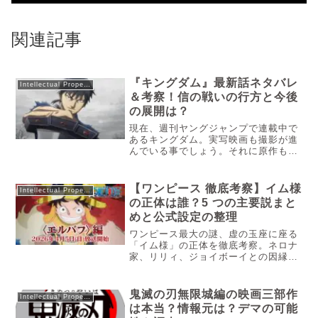
関連記事
『キングダム』最新話ネタバレ
Intellectual Property
＆考察！信の戦いの行方と今後
の展開は？
現在、週刊ヤングジャンプで連載中で
あるキングダム。実写映画も撮影が進
んでいる事でしょう。それに原作も韓
攻めが大詰めを迎えていて、盛り上が
っている状態です。そんなキングダム
ですが、現在の最新話の様子が気にな
【ワンピース 徹底考察】イム様
Intellectual Property
る人はいる筈。今後の考察についても
の正体は誰？5 つの主要説まと
興味があると思います。なので今回は
めと公式設定の整理
キングダムの最新話まとめと今後の考
察を紹介しますね。
ワンピース最大の謎、虚の玉座に座る
「イム様」の正体を徹底考察。ネロナ
家、リリィ、ジョイボーイとの因縁な
ど、主要な5つの説をファン視点で深
掘り。公式設定の整理と最新話までの
伏線を網羅した保存版解説です。「こ
鬼滅の刃無限城編の映画三部作
Intellectual Property
の世にたった一人の王などいない」と
は本当？情報元は？デマの可能
い...