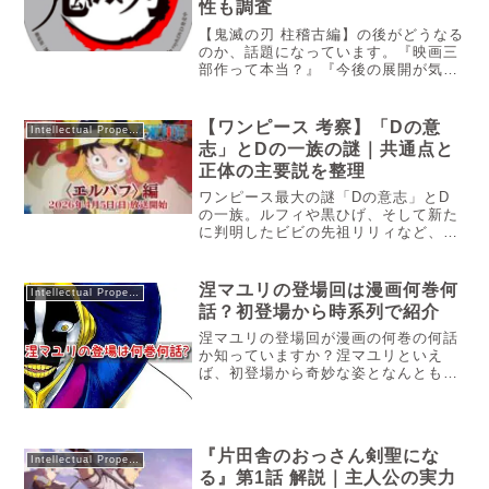
性も調査
【鬼滅の刃 柱稽古編】の後がどうなる
のか、話題になっています。『映画三
部作って本当？』『今後の展開が気に
なる！』などの声が上がっています。
今回の記事では、鬼滅の刃 無限城編は
映画三部作なのか徹底調査しました！
【ワンピース 考察】「Dの意
Intellectual Property
ざっくりいうと三部作映画化の可能...
志」とDの一族の謎｜共通点と
正体の主要説を整理
ワンピース最大の謎「Dの意志」とD
の一族。ルフィや黒ひげ、そして新た
に判明したビビの先祖リリィなど、物
語の核心に迫るDの名を持つ者たちの
共通点と「神の天敵」と呼ばれる理
由、最新の考察説を網羅的に解説しま
涅マユリの登場回は漫画何巻何
Intellectual Property
す。連載開始から25年以上が経過し、
話？初登場から時系列で紹介
つ...
涅マユリの登場回が漫画の何巻の何話
か知っていますか？涅マユリといえ
ば、初登場から奇妙な姿となんとも気
味の悪い技を繰り出す護廷十三隊の隊
長であり、技術開発局の局長です。謎
に包まれた彼が一体どんな人物なのか
気になりますよね。今回はBLEACH
『片田舎のおっさん剣聖にな
の...
Intellectual Property
る』第1話 解説｜主人公の実力