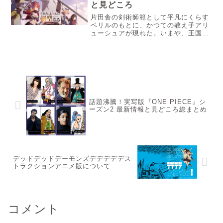
と見どころ
片田舎の剣術師範として平凡にくらす
ベリルのもとに、かつての教え子アリ
ューシュアが現れた。いまや、王国騎
士団長にまで登り詰めているアリュー
シュアは、ベリルを騎士団の特別指南
役に推挙したと告げる。今回は、アニ
メ「片田舎のおっさん剣聖になる」第
１話についてのあらすじと個人的な感
想について紹介していきます。
話題沸騰！実写版『ONE PIECE』シ
ーズン2 最新情報と見どころ総まとめ
デッドデッドデーモンズデデデデデス
トラクションアニメ版について
コメント