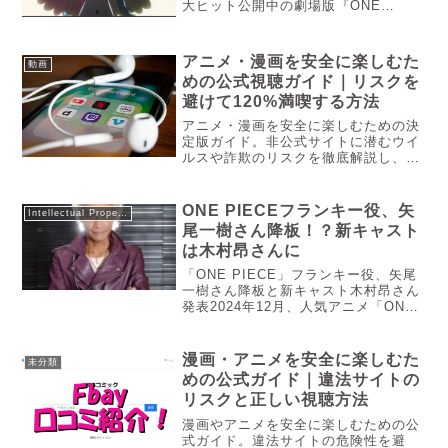
大ヒット公開中の劇場版『ONE
PIECE FILM RED』のヒロインであ
り、ラスボスとなってしまったキャラ
クターです。映画に対する感想は比較
アニメ・漫画を安全に楽しむた
動画
的好印象なのですが、ウタの評...
めの公式視聴ガイド｜リスクを
避けて120%満喫する方法
アニメ・漫画を安全に楽しむための決
定版ガイド。非公式サイトに潜むウイ
ルスや詐欺のリスクを徹底解説し、d
アニメストアやKindle Unlimitedを活
用した「タイパ」最強の公式視聴術を
提案。推しを支えながら最高の環境で
ONE PIECEフランキー役、矢
Intellectual Property
作品に没頭しましょう...
尾一樹さん降板！？新キャスト
は木村昂さんに
「ONE PIECE」フランキー役、矢尾
一樹さん降板と新キャスト木村昂さん
発表2024年12月、人気アニメ「ONE
PIECE」のフランキー役を務めていた
矢尾一樹さんが降板することが発表さ
れ、ファンの間で驚きと戸惑いが広が
漫画・アニメを安全に楽しむた
未分類
っています。こちらの記事では降板理
めの公式ガイド｜違法サイトの
由などについてまとめています。
リスクと正しい視聴方法
漫画やアニメを安全に楽しむための公
式ガイド。違法サイトの危険性を避