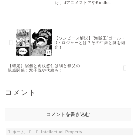
け、dアニメストアやKindle
Unlimitedで快適な推し活を。クリエ
イターを支援する正しい視聴方法を解
説します。「あの作品の続きが読みた
い」「最新のアニメをチェックし...
【ワンピース解説】“海賊王”ゴール・
D・ロジャーとは？その生涯と謎を紹
介！
【確定】宿儺と虎杖悠仁は甥と叔父の
親戚関係！双子説や伏線も！
コメント
コメントを書き込む
ホーム
Intellectual Property