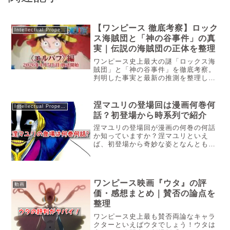
【ワンピース 徹底考察】ロック
Intellectual Property
ス海賊団と「神の谷事件」の真
実｜伝説の海賊団の正体を整理
ワンピース史上最大の謎「ロックス海
賊団」と「神の谷事件」を徹底考察。
判明した事実と最新の推測を整理し、
ロックス・D・ジーベックの真の目的
や黒ひげとの繋がりを紐解きます。尾
田栄一郎先生が描く伝説の真実に迫
涅マユリの登場回は漫画何巻何
Intellectual Property
る、コアファン必読の解説です。「こ
話？初登場から時系列で紹介
の世...
涅マユリの登場回が漫画の何巻の何話
か知っていますか？涅マユリといえ
ば、初登場から奇妙な姿となんとも気
味の悪い技を繰り出す護廷十三隊の隊
長であり、技術開発局の局長です。謎
に包まれた彼が一体どんな人物なのか
気になりますよね。今回はBLEACH
ワンピース映画『ウタ』の評
の...
動画
価・感想まとめ｜賛否の論点を
整理
ワンピース史上最も賛否両論なキャラ
クターといえばウタでしょう！ウタは