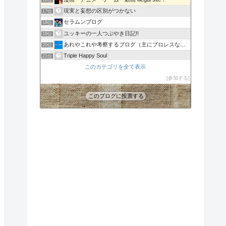
16位
現実と妄想の区別がつかない
17位
セラムンブログ
18位
ユッキーの一人つぶやき日記!!
19位
あれやこれや考察するブログ（主にプロレスなどなど）
20位
Triple Happy Soul
21位
深夜アニメ速報
このカテゴリを全て表示
22位
UMD-Video情報局
参加する
23位
このブログに投票する