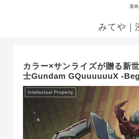
漫画
みてや｜
カラー×サンライズが贈る新
士Gundam GQuuuuuuX -B
Intellectual Property