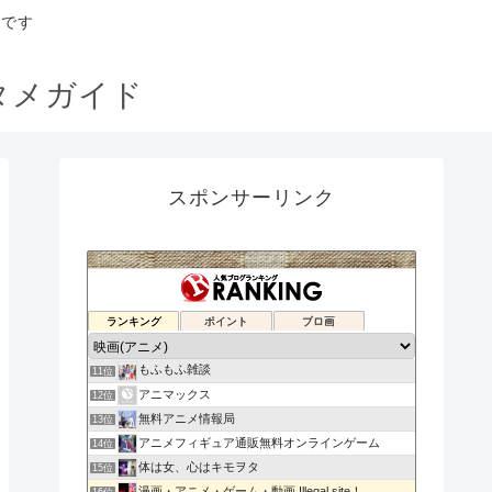
トです
タメガイド
スポンサーリンク
ダソヌ バド
ランキング
ポイント
ブロ画
9位
無料動画コンプ
10位
もふもふ雑談
11位
アニマックス
12位
無料アニメ情報局
13位
アニメフィギュア通販無料オンラインゲーム
14位
体は女、心はキモヲタ
15位
漫画・アニメ・ゲーム・動画 Illegal site！