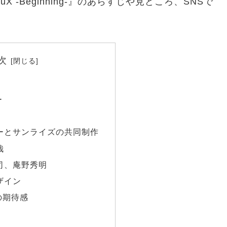
uX -Beginning-』のあらすじや見どころ、SNSで
次
ー
ーとサンライズの共同制作
哉
司、庵野秀明
ザイン
の期待感