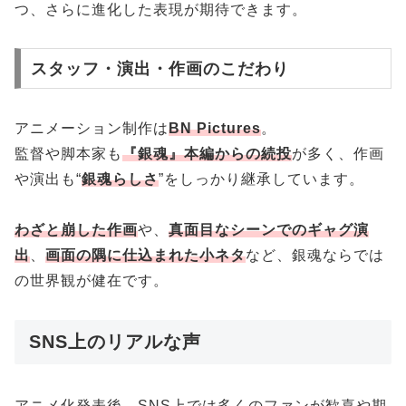
つ、さらに進化した表現が期待できます。
スタッフ・演出・作画のこだわり
アニメーション制作は
BN Pictures
。
監督や脚本家も
『銀魂』本編からの続投
が多く、作画
や演出も“
銀魂らしさ
”をしっかり継承しています。
わざと崩した作画
や、
真面目なシーンでのギャグ演
出
、
画面の隅に仕込まれた小ネタ
など、銀魂ならでは
の世界観が健在です。
SNS上のリアルな声
アニメ化発表後、SNS上では多くのファンが歓喜や期