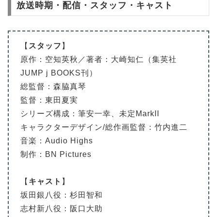
放送時期・配信・スタッフ・キャスト
【
スタッフ
】
原作：空知英秋／著者：大崎知仁（集英社
JUMP j BOOKS刊）
総監督：森脇真琴
監督：東田夏実
シリーズ構成：筆安一幸、未定MarkII
キャラクターデザイン/総作画監督：竹内進二
音楽：Audio Highs
制作：BN Pictures
【
キャスト
】
坂田銀八役：杉田智和
志村新八役：阪口大助