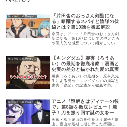
「片田舎のおっさん剣聖にな
Intellectual Property
る」暗躍するスパイと陰謀の伏
線とは？第10話を徹底解説
今回は、アニメ「片田舎のおっさん剣
聖になる」第10話についての見どころ
や個人的な感想について紹介していき
ます。アニメ「片田舎のおっさん剣聖
になる」第10話のあらすじ隣国スフェ
ンドヤードバニアの教会騎士団、その
【キングダム】嫪毐（ろうあ
Intellectual Property
副団長の任に就く者はベリルのかつ...
い）の最期を徹底考察｜漫画と
史実の差分と描かれた愛の真実
嫪毐（ろうあい）の最期を、原泰久先
生による漫画『キングダム』の描写と
史実『史記』の記述から徹底考察。凄
惨な処刑の裏にある愛と歴史の真実と
は？原泰久先生が描く大人気漫画『キ
ングダム』。その中でも、読者の心に
アニメ『謎解きはディナーの後
Intellectual Property
深く刻まれたエピソードの一つが「毐
で』第8話を徹底レビュー！麗
国...
子！刀を振り回す謎の女を一瞬
で制圧！！
画家・松下慶⼭の事件を追う麗⼦と影
⼭。慶⼭が最期に指し⽰した壁画に、