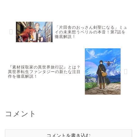
そして趙を去った晩年の真実を徹底解
説。原泰久先生の描く廉頗と史実の差
分を知れば、作品がさらに深く楽しめ
ます。漫画『キングダム』において、
圧...
「片田舎のおっさん剣聖になる」ミュ
イの未来想うベリルの本音！第7話を
徹底解説！
『素材採取家の異世界旅行記』とは？
異世界転生ファンタジーの新たな注目
作を徹底解説！
コメント
コメントを書き込む