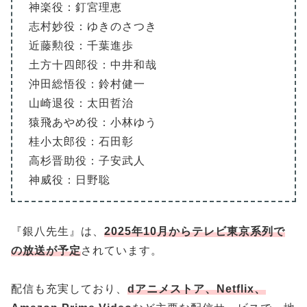
神楽役：釘宮理恵
志村妙役：ゆきのさつき
近藤勲役：千葉進歩
土方十四郎役：中井和哉
沖田総悟役：鈴村健一
山崎退役：太田哲治
猿飛あやめ役：小林ゆう
桂小太郎役：石田彰
高杉晋助役：子安武人
神威役：日野聡
『銀八先生』は、
2025年10月からテレビ東京系列で
の放送が予定
されています。
配信も充実しており、
dアニメストア、Netflix、