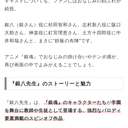
キャストについても、ファンにはおなじみの顔ぶれが
続投。
銀八（銀さん）役に杉田智和さん、志村新八役に阪口
大助さん、神楽役に釘宮理恵さん、土方十四郎役に中
井和哉さんと、まさに“鉄板の布陣”です。
アニメ『銀魂』でおなじみの掛け合いやテンポ感が、
再び画面の中でよみがえることでしょう。
『銀八先生』のストーリーと魅力
『銀八先生』は、
『銀魂』のキャラクターたち
が
学園
を舞台に教師や生徒として登場する、強烈なパロディ
要素満載のスピンオフ作品
。