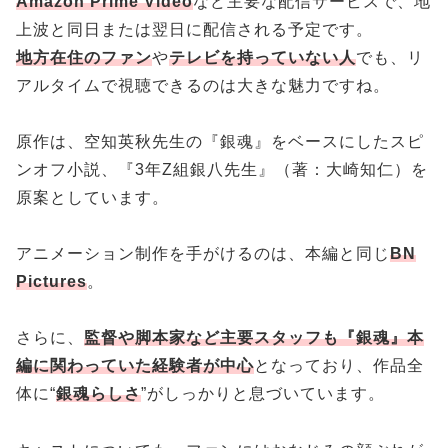
Amazon Prime Video
など主要な配信サービスで、地
上波と同日または翌日に配信される予定です。
地方在住のファン
や
テレビを持っていない人
でも、リ
アルタイムで視聴できるのは大きな魅力ですね。
原作は、空知英秋先生の『銀魂』をベースにしたスピ
ンオフ小説、『3年Z組銀八先生』（著：大崎知仁）を
原案としています。
アニメーション制作を手がけるのは、本編と同じ
BN
Pictures
。
さらに、
監督や脚本家など主要スタッフも『銀魂』本
編に関わっていた経験者が中心
となっており、作品全
体に“
銀魂らしさ
”がしっかりと息づいています。