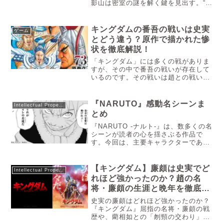
影⼭は密室の謎を解く鍵を⾒出す。“こ
の世に完全な密室などございません”と
いう彼の⾔葉通り、密室だと思われた
部屋に隠し通路を⾒つけ出す。通路を
キングダムの番吾の戦いは史実
ゲーム
進んだ先には、ナイフを振りかざす謎
とどう違う？原作で描かれた惨
の⼥?! 混乱の中、退路を断たれた麗
状を徹底解説！
⼦は特殊警棒を⼿に⽴ち上がる。⼥は
なぜ狂気に陥ったのか？ 密室に隠さ
「キングダム」には多くの戦がありま
れたものと慶⼭の遺志とは？
すが、その中で番吾の戦いが存在して
いるのです。その戦いは趙との戦いの
1つであり、この戦いで秦は敗北して
一旦方針転換を余儀なくされました。
なので史実と原作の違い、どれくらい
『NARUTO』感動名シーンま
Intellectual Property
の被害が出たのか気になるでしょう。
とめ
今回は「キングダム」の番吾の戦いの
史実と原作の違い、被害はどれくらい
『NARUTO -ナルト-』は、数多くの名
出たのかを解説していきます。
シーンが読者の心を揺さぶる作品で
す。今回は、主要キャラクターである
「うずまきナルト」「うちはサスケ」
「春野サクラ」「はたけカカシ」等の
感動的な名場面を、それぞれ2つずつ
【キングダム】廉頗は史実でど
Intellectual Property
厳選してご紹介します。名シーン...
れほど強かったのか？趙の名
将・廉頗の生涯と晩年を徹底考
察
史実の廉頗はどれほど強かったのか？
『キングダム』屈指の名将・廉頗の戦
歴や、藺相如との「刎頸の交わり」、