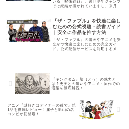
いる『呪術廻戦』。週刊少年ジャンプ
では続編が描かれていますし、来月に
は渋谷事変の総集編と第3期の序盤が
映画として見れる予定となっており、
今も勢いは十分にあるでしょう。そん
『ザ・ファブル』を快適に楽し
Intellectual Property
な『呪術廻戦』ですが、現在『劇場版
むための公式視聴・読書ガイド
呪...
｜安全に作品を推す方法
『ザ・ファブル』の漫画やアニメを安
全かつ快適に楽しむための完全ガイ
ド。公式配信サービスを利用するメリ
ットや、非公式サイトに潜むリスクを
詳しく解説します。2014年から2019
年にかけてヤングマガジンで連載さ
れ、圧倒的な支持を集めた南勝久先
生...
『キングダム』騰（とう）の魅力と
は？史実との違いやアニメ・原作での
活躍を徹底解説！
アニメ『謎解きはディナーの後で』第
1話を徹底レビュー！麗子と影山の名
コンビが初登場！