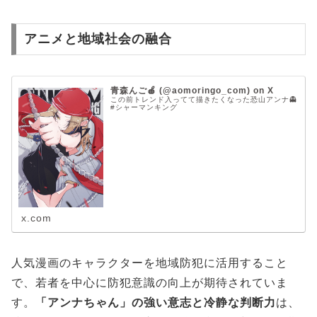
アニメと地域社会の融合
青森んご🍎 (@aomoringo_com) on X
この前トレンド入ってて描きたくなった恐山アンナ👻
#シャーマンキング
x.com
人気漫画のキャラクターを地域防犯に活用すること
で、若者を中心に防犯意識の向上が期待されていま
す。
「アンナちゃん」の強い意志と冷静な判断力
は、