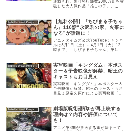
連載され、累計発行部数2000万部を突
破した大人気作品「推しの子」。この
記事では、「推しの子」の実写ドラマ
と映画について、ドラマと映画で扱う
範囲やキャスト、配信・公開時期な
【無料公開】『ちびまる子ちゃ
Intellectual Property
ど、作品を楽しむために知っておきた
ん』116話“永沢君の家、火事に
い重要情報をご紹介します。
なる”が話題に！
アニメタイムズ公式YouTubeチャンネ
ルは3月1日（土）～4月1日（火）12
時まで、「ちびまる子ちゃん」第1期
シリーズの名作回「永沢君の家、火事
になる」を無料公開しました。本記事
では、そんな人気エピソードが「なぜ
実写映画「キングダム」本ポス
Intellectual Property
今無料公開されたのか」や「岩手の火
ター＆予告映像が解禁、昭王の
事と関連があるのか」といった点につ
キャストもお目見え
いて詳しく解説していきます。
実写映画「キングダム」本ポスター＆
予告映像が解禁、昭王のキャストもお
目見え原泰久原作による実写映画「キ
ングダム 大将軍の帰還」の本ポスター
ビジュアルと予告映像が解禁されまし
た。映画「キングダム 大将軍の帰還」
劇場版呪術廻戦0が再上映する
Intellectual Property
本ポスタービジュアル本ポスタービ...
理由は？内容や評価について
も！
アニメ第3期が放送する事が決まって