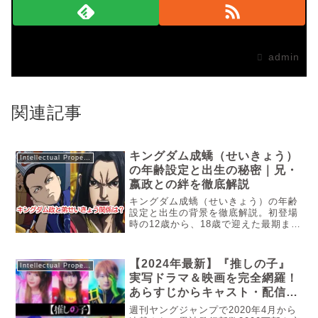
admin
関連記事
キングダム成蟜（せいきょう）
Intellectual Property
の年齢設定と出生の秘密｜兄・
嬴政との絆を徹底解説
キングダム成蟜（せいきょう）の年齢
設定と出生の背景を徹底解説。初登場
時の12歳から、18歳で迎えた最期ま
で。兄・嬴政（えいせい）との複雑な
血統問題や、読者を熱狂させた「成
長」の軌跡を、原泰久先生の描く物語
【2024年最新】『推しの子』
Intellectual Property
から紐解きます。「あの生意気だった
実写ドラマ＆映画を完全網羅！
成...
あらすじからキャスト・配信情
報まで徹底解説
週刊ヤングジャンプで2020年4月から