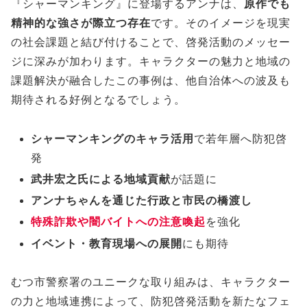
『シャーマンキング』に登場するアンナは、
原作でも
精神的な強さが際立つ存在
です。そのイメージを現実
の社会課題と結び付けることで、啓発活動のメッセー
ジに深みが加わります。キャラクターの魅力と地域の
課題解決が融合したこの事例は、他自治体への波及も
期待される好例となるでしょう。
シャーマンキングのキャラ活用
で若年層へ防犯啓
発
武井宏之氏による地域貢献
が話題に
アンナちゃんを通じた行政と市民の橋渡し
特殊詐欺や闇バイトへの注意喚起
を強化
イベント・教育現場への展開
にも期待
むつ市警察署のユニークな取り組みは、キャラクター
の力と地域連携によって、防犯啓発活動を新たなフェ