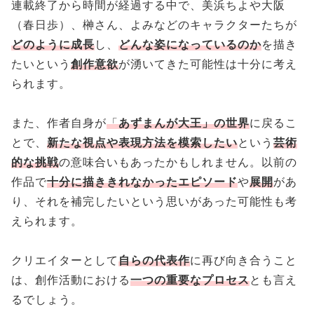
連載終了から時間が経過する中で、美浜ちよや大阪
（春日歩）、榊さん、よみなどのキャラクターたちが
どのように成長
し、
どんな姿になっているのか
を描き
たいという
創作意欲
が湧いてきた可能性は十分に考え
られます。
また、作者自身が
「
あずまんが大王」の世界
に戻るこ
とで、
新たな視点や表現方法を模索したい
という
芸術
的な挑戦
の意味合いもあったかもしれません。以前の
作品で
十分に描ききれなかったエピソード
や
展開
があ
り、それを補完したいという思いがあった可能性も考
えられます。
クリエイターとして
自らの代表作
に再び向き合うこと
は、創作活動における
一つの重要なプロセス
とも言え
るでしょう。