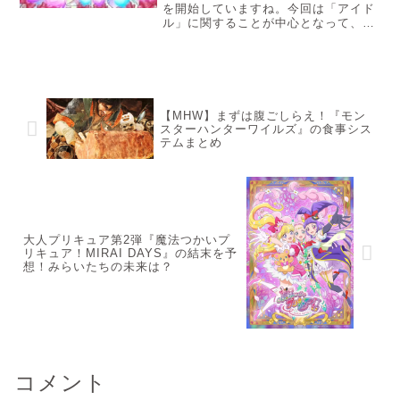
を開始していますね。今回は「アイド
ル」に関することが中心となって、ど
うやら話が進んでいくようです。果た
して、今回はどのような結末に向かっ
ていくのか。まだまだ始まったばかり
の「キミとアイドルプリキュア」今の
うちに履修しておけば、今後の展開は
より楽しいものになりますよ！それで
【MHW】まずは腹ごしらえ！『モン
は、基礎知識の部分から見ていきまし
スターハンターワイルズ』の食事シス
ょう！
テムまとめ
大人プリキュア第2弾『魔法つかいプ
リキュア！MIRAI DAYS』の結末を予
想！みらいたちの未来は？
コメント