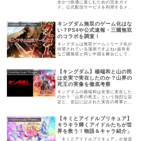
全かつ快適に楽しむための完全ガイ
ド。公式配信サービスを利用するメリ
ットや、非公式サイトに潜むリスクを
詳しく解説します。2014年から2019
年にかけてヤングマガジンで連載さ
キングダム無双のゲーム化はな
Intellectual Property
れ、圧倒的な支持を集めた南勝久先
い？PS4や公式速報・三國無双
生...
のコラボを調査！
キングダムは無双ゲームシリーズ化が
待望されている漫画ですよね♪超有名
な三國無双と同じ中国を舞台にしてお
り、一騎当千も十分に描ける世界観で
あることから、PS4や三國無双シリー
ズを出しているコーエイ公式の情報を
【キングダム】楊端和と山の民
Intellectual Property
今か今かと楽しみにしているファン
は史実で実在したのか？山界の
の...
死王の実像を徹底考察
キングダムの楊端和は史実に実在した
のか？「山界の死王」という強烈な設
定と、史記に記された実在の将軍とし
ての姿を徹底比較。山の民のモデルや
バジオウの正体など、原泰久先生の描
く驚異の解釈を深掘り考察します。
【キミとアイドルプリキュア】
Intellectual Property
「血の気が多いな、山の民は」そんな
キラキラ輝くアイドルたちが世
セリ...
界を救う！物語＆キャラ紹介」
「キミとアイドルプリキュア」が放送