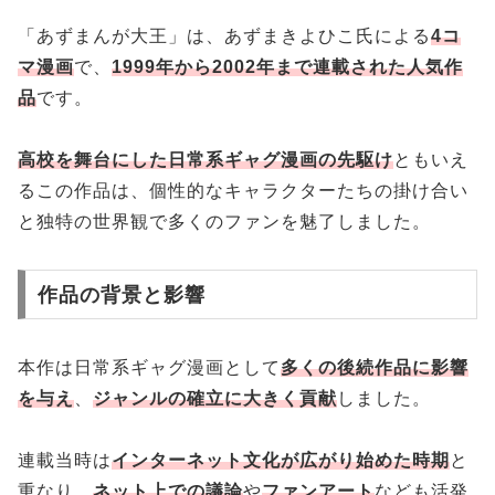
「あずまんが大王」は、あずまきよひこ氏による
4コ
マ漫画
で、
1999年から2002年まで連載された人気作
品
です。
高校を舞台にした日常系ギャグ漫画の先駆け
ともいえ
るこの作品は、個性的なキャラクターたちの掛け合い
と独特の世界観で多くのファンを魅了しました。
作品の背景と影響
本作は日常系ギャグ漫画として
多くの後続作品に影響
を与え
、
ジャンルの確立に大きく貢献
しました。
連載当時は
インターネット文化が広がり始めた時期
と
重なり、
ネット上での議論
や
ファンアート
なども活発