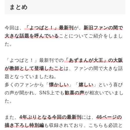
まとめ
今回は、
「よつばと！」最新刊
が、
新旧ファンの間で
大きな話題を呼んでいる
ことについてご紹介をしまし
た。
「よつばと！」最新刊での
「あずまんが大王」の大阪
が教師として登場したこと
は、ファンの間で大きな話
題となっていましたね。
多くのファンから「
懐かしい
」「
嬉しい
」という喜び
の声が聞かれ、SNS上でも
歓喜の声
が相次いでいまし
た。
また、
4年ぶりとなる今回の最新刊
には、
46ページの
描き下ろし特別編
も収録されており、こちらも必読と