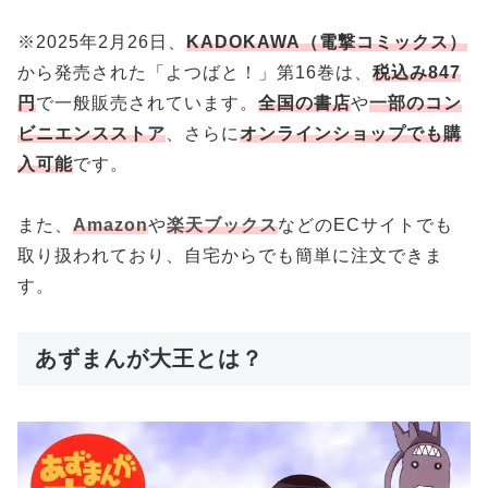
※2025年2月26日、
KADOKAWA（電撃コミックス）
から発売された「よつばと！」第16巻は、
税込み847
円
で一般販売されています。
全国の書店
や
一部のコン
ビニエンスストア
、さらに
オンラインショップでも購
入可能
です。
また、
Amazon
や
楽天ブックス
などのECサイトでも
取り扱われており、自宅からでも簡単に注文できま
す。
あずまんが大王とは？