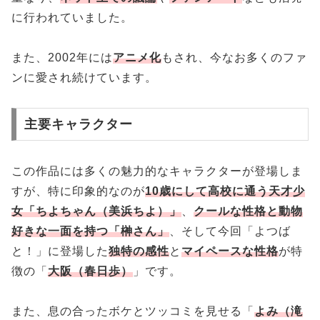
に行われていました。
また、2002年には
アニメ化
もされ、今なお多くのファ
ンに愛され続けています。
主要キャラクター
この作品には多くの魅力的なキャラクターが登場しま
すが、特に印象的なのが
10歳にして高校に通う天才少
女「ちよちゃん（美浜ちよ）」
、
クールな性格と動物
好きな一面を持つ「榊さん」
、そして今回「よつば
と！」に登場した
独特の感性
と
マイペースな性格
が特
徴の「
大阪（春日歩）
」です。
また、息の合ったボケとツッコミを見せる「
よみ（滝