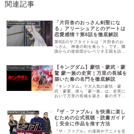
関連記事
「片田舎のおっさん剣聖にな
Intellectual Property
る」アリーシュアとのデートは
恋愛感情？第8話を徹底解説
第8話のサブタイトルは「片田舎のお
っさん、神速の剣を食らう」です。隣
国からの使節団がレベリオ王国を訪れ
るということで、王国騎士団の副団
長・アリューシアはベリルに警護の協
力を依頼します。元弟子である彼女の
【キングダム】蒙恬・蒙武・蒙
Intellectual Property
頼みを断りきれず、ベリルは任務に同
驁 蒙一族の史実｜万里の長城を
行することに。だがその前に、「見た
築いた秦の名門を徹底解説
目」も整えねばならないと、ふたりは
一緒に“服選び”に出かけます。剣では
『キングダム』で大人気の蒙恬・蒙
なく、言葉でもなく、服を通して選び
武・蒙驁。彼ら「蒙一族」は、史実に
取る「ふたりの距離」。そんな時間の
おいて万里の長城を築き、秦の天下統
あとに待っていたのは、ただの任務で
一を決定づけた超名門です。漫画と史
は終わらない、神速の剣士との立ち合
実の驚きの差分から、蒙恬の悲劇的な
い。静けさと緊張の両方を内包したこ
最期まで、5000字超の圧倒的ボリュー
『ザ・ファブル』を快適に楽し
Intellectual Property
のエピソードは、ベリルとアリューシ
ムで徹底解説します。「蒙一族がい
むための公式視聴・読書ガイド
アの関係に新たな陰影を落とし、物語
な...
の次なる段階を告げるために必要な一
｜安全に作品を推す方法
話となっております。
『ザ・ファブル』の漫画やアニメを安