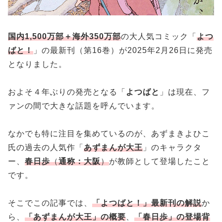
国内1,500万部＋海外350万部
の大人気コミック「
よつ
ばと！
」の最新刊（第16巻）が2025年2月26日に発売
となりました。
およそ４年ぶりの発売となる「
よつばと
」は現在、フ
ァンの間で大きな話題を呼んでいます。
なかでも特に注目を集めているのが、あずまきよひこ
氏の過去の人気作「
あずまんが大王
」のキャラクタ
ー、
春日歩
（
通称：大阪
）
が教師として登場したこと
です。
そこでこの記事では、
「よつばと！」最新刊の解説
か
ら、
「あずまんが大王」の概要
、
「春日歩」の登場背