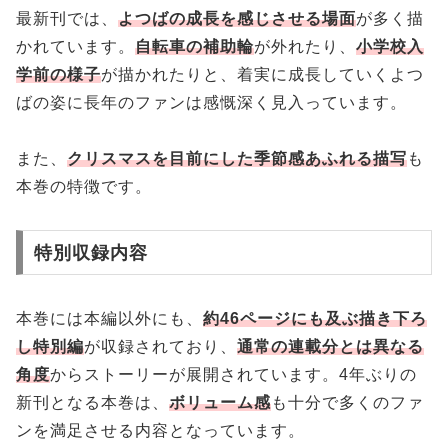
最新刊では、
よつばの成長を感じさせる場面
が多く描
かれています。
自転車の補助輪
が外れたり、
小学校入
学前の様子
が描かれたりと、着実に成長していくよつ
ばの姿に長年のファンは感慨深く見入っています。
また、
クリスマスを目前にした季節感あふれる描写
も
本巻の特徴です。
特別収録内容
本巻には本編以外にも、
約46ページにも及ぶ描き下ろ
し特別編
が収録されており、
通常の連載分とは異なる
角度
からストーリーが展開されています。4年ぶりの
新刊となる本巻は、
ボリューム感
も十分で多くのファ
ンを満足させる内容となっています。