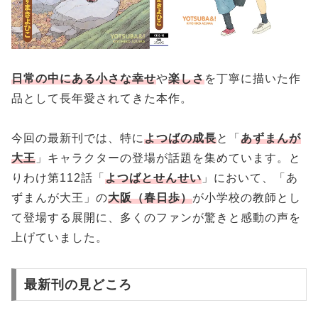
日常の中にある小さな幸せ
や
楽しさ
を丁寧に描いた作
品として長年愛されてきた本作。
今回の最新刊では、特に
よつばの成長
と「
あずまんが
大王
」キャラクターの登場が話題を集めています。と
りわけ第112話「
よつばとせんせい
」において、「あ
ずまんが大王」の
大阪（春日歩）
が小学校の教師とし
て登場する展開に、多くのファンが驚きと感動の声を
上げていました。
最新刊の見どころ