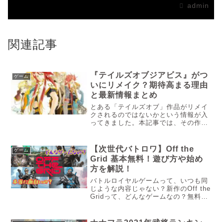
admin
関連記事
『テイルズオブジアビス』がつ
ゲーム
いにリメイク？期待高まる理由
と最新情報まとめ
とある「テイルズオブ」作品がリメイ
クされるのではないかという情報が入
ってきました。本記事では、その作品
が何なのかを調べていきたいと思いま
す。
【次世代バトロワ】Off the
ゲーム
Grid 基本無料！遊び方や始め
方を解説！
バトルロイヤルゲームって、いつも同
じような内容じゃない？新作のOff the
Gridって、どんなゲームなの？無料で
遊べるけど、本当に面白いの？サイバ
ーパンクの世界観で展開される新作バ
トルロイヤルゲーム「Off the Grid」