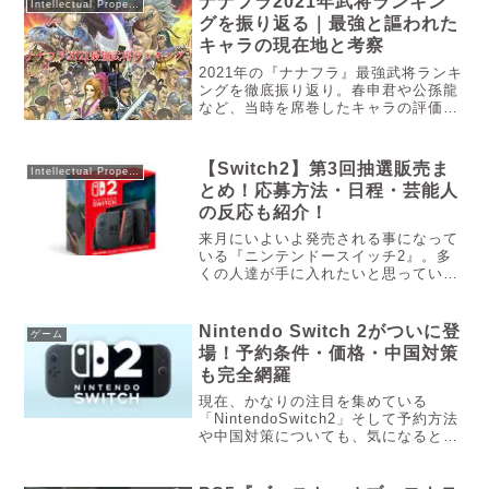
ナナフラ2021年武将ランキン
Intellectual Property
は、最大1...
グを振り返る｜最強と謳われた
キャラの現在地と考察
2021年の『ナナフラ』最強武将ランキ
ングを徹底振り返り。春申君や公孫龍
など、当時を席巻したキャラの評価と
現在の視点から見た価値を整理。原作
ファンも唸る「バフ・デバフ」の奥深
さを再考察します。「あの時、春申君
【Switch2】第3回抽選販売ま
Intellectual Property
さえ引けていれば……」と悔しい思...
とめ！応募方法・日程・芸能人
の反応も紹介！
来月にいよいよ発売される事になって
いる『ニンテンドースイッチ2』。多
くの人達が手に入れたいと思っている
でしょうし、買いたいと思っているで
しょう。なので今回はマイニンテンド
ーストア第3回抽選販売詳細について
Nintendo Switch 2がついに登
ゲーム
まとめつつ、芸能人の反応についても
場！予約条件・価格・中国対策
紹介していきますね。
も完全網羅
現在、かなりの注目を集めている
「NintendoSwitch2」そして予約方法
や中国対策についても、気になると思
います。なので今回は
「NintendoSwitch2」の情報まとめ、
予約方法や中国対策について紹介して