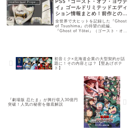
PS5『ゴースト・オブ・ヨウテ
Intellectual Property
いきますね。
イ』ゴールドリミテッドエディ
ション情報まとめ！前作との違
いも解説！
全世界で大ヒットを記録した『Ghost
of Tsushima』の待望の続編、
『Ghost of Yōtei』（ゴースト・オ
ブ・ヨウテイ）がPlayStation
5（PS5）で登場します。本作は、主
人公や時代、舞台を一新し、新たな
「冥人（...
初音ミク×北海道企業の大型契約が話
題に！その内容とは？【堅あげポテ
ト】
『劇場版 忍たま』が興行収入30億円
突破！人気の秘密を徹底解説