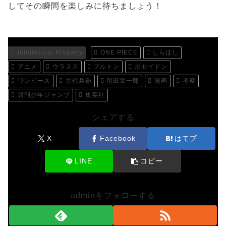
してその瞬間を楽しみに待ちましょう！
Intellectual Property
ONE PIECE
しらほし
アニメ
ウラヌス
プルトン
ポセイドン
ワンピース
古代兵器
尾田栄一郎
漫画
考察
週刊少年ジャンプ
集英社
シェアする
X
Facebook
はてブ
LINE
コピー
adminをフォローする