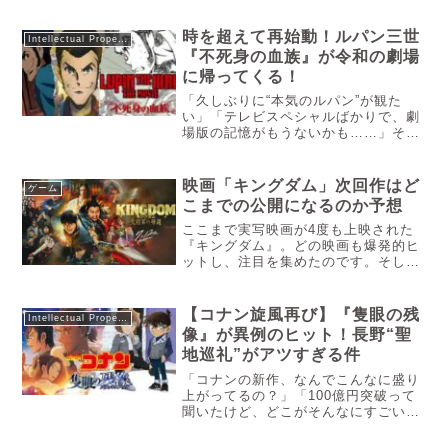
う。詳細についても興味があるのでは
ないかと思います。そこで今回はキン
時を超えて再始動！ルパン三世
Intellectual Property
グダムの映画が漫画がどこからどこま
『不死身の血族』が令和の劇場
でなのか。映画の詳細について解説し
に帰ってくる！
ていこうと思います。
「久しぶりに“本気のルパン”が観た
い」「テレビスペシャルばかりで、劇
場版の記憶がもうないかも……」そう
感じている方にこそ観てほしいのが、
2D劇場版アニメ『ルパン三世 不死身
の血族』本作は、約30年ぶりの長編
映画「キングダム」次回作はど
ゲーム
2D劇場アニメとして制作され、監督・
こまでの公開になるのか予想
小池健×脚本・高橋悠也のコンビが放
つ濃密でハードボイルドな物語が展開
ここまで実写映画が4度も上映された
されます。この記事では、作品の注目
『キングダム』。どの映画も爆発的ヒ
ポイントを5つの視点から丁寧に紐解
ットし、注目を集めたのです。そして
き、視聴前に知っておきたい魅力を深
同時に映画の続編も決定しました。そ
掘りします。
の続編がどこまでの公開になるのか、
気になる人はいるんじゃないでしょう
【コナン旋風再び】『隻眼の残
Intellectual Property
か。なので今回は映画『キングダム』
像』が異例のヒット！長野“聖
の...
地巡礼”がアツすぎる件
「コナンの新作、なんでこんなに盛り
上がってるの？」「100億円突破って
聞いたけど、どこがそんなにすごい
の？」そんな疑問を感じている方へ。
この記事では、『名探偵コナン 隻眼の