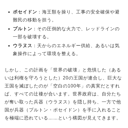
ポセイドン
：海王類を操り、工事の安全確保や避
難民の移動を担う。
プルトン
：その圧倒的な火力で、レッドラインの
一部を破壊する。
ウラヌス
：天からのエネルギー供給、あるいは気
象操作によって環境を整える。
しかし、この計画を「世界の破壊」と危惧した（ある
いは利権を守ろうとした）20の王国が連合し、巨大な
王国を滅ぼしたのが「空白の100年」の真実だとすれ
ば、すべての辻褄が合います。世界政府は、自分たち
が奪い取った兵器（ウラヌス）を隠し持ち、一方で他
国が兵器（プルトン・ポセイドン）を手に入れること
を極端に恐れている……という構図が見えてきます。