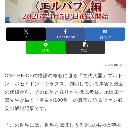
X
Facebook
はてブ
LINE
コピー
2026.06.15
ONE PIECEの物語の核心に迫る「古代兵器」プルト
ン・ポセイドン・ウラヌス。判明している事実と最新
の伏線から、その正体と在りかを徹底考察。尾田栄一
郎先生が描く「空白の100年」の真実に迫るファン必
見の解説記事です。
「この世界には、世界を滅ぼしうる3つの兵器が存在