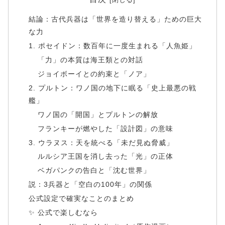
結論：古代兵器は「世界を造り替える」ための巨大
な力
1. ポセイドン：数百年に一度生まれる「人魚姫」
「力」の本質は海王類との対話
ジョイボーイとの約束と「ノア」
2. プルトン：ワノ国の地下に眠る「史上最悪の戦
艦」
ワノ国の「開国」とプルトンの解放
フランキーが燃やした「設計図」の意味
3. ウラヌス：天を統べる「未だ見ぬ脅威」
ルルシア王国を消し去った「光」の正体
ベガパンクの告白と「沈む世界」
説：3兵器と「空白の100年」の関係
公式設定で確実なことのまとめ
✨ 公式で楽しむなら