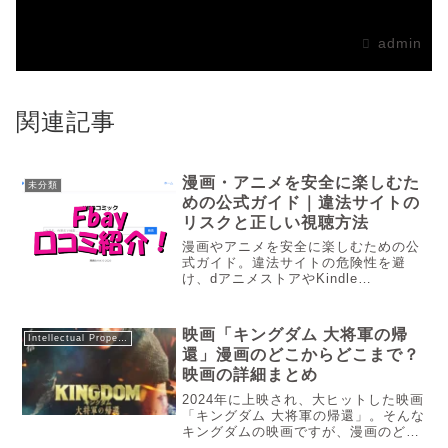
admin
関連記事
漫画・アニメを安全に楽しむた
未分類
めの公式ガイド｜違法サイトの
リスクと正しい視聴方法
漫画やアニメを安全に楽しむための公
式ガイド。違法サイトの危険性を避
け、dアニメストアやKindle
Unlimitedで快適な推し活を。クリエ
イターを支援する正しい視聴方法を解
説します。「あの作品の続きが読みた
映画「キングダム 大将軍の帰
Intellectual Property
い」「最新のアニメをチェックし...
還」漫画のどこからどこまで？
映画の詳細まとめ
2024年に上映され、大ヒットした映画
「キングダム 大将軍の帰還」。そんな
キングダムの映画ですが、漫画のどこ
からどこまでなのか気になるでしょ