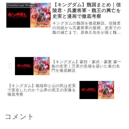
残像』が興行収入100億円を最速で達
【キングダム】魏国まとめ｜信
Intellectual Property
成した背景から、異例の上映スケジュ
陵君・呉慶将軍・魏王の興亡を
ール、SNSでの反響、さらには舞台と
史実と漫画で徹底考察
なった長野・野辺山の聖地巡礼スポッ
トまでをわかりやすくまとめていま
キングダムの魏国を徹底解説。信陵君
す。
の功績から呉慶将軍の最期、史実での
魏の滅亡まで。原泰久先生が描く魏の
魅力を、史実との差分を交えながら
4500字超の圧倒的ボリュームで深掘り
します。「魏国といえば、あの呉慶将
軍との蛇甘平原の戦いが忘れられな
い...
【キングダム】蒙恬・蒙武・蒙驁 蒙一
族の史実｜万里の長城を築いた秦の名
門を徹底解説
【キングダム】楊端和と山の民は史実
で実在したのか？山界の死王の実像を
徹底考察
コメント