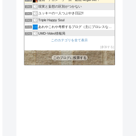
17位
現実と妄想の区別がつかない
18位
ユッキーの一人つぶやき日記!!
19位
Triple Happy Soul
20位
あれやこれや考察するブログ（主にプロレスなどなど）
21位
UMD-Video情報局
22位
やすっちの日記帳
このカテゴリを全て表示
23位
CreativeDisc☆Label's
参加する
24位
このブログに投票する