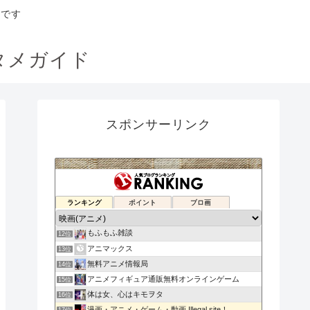
トです
タメガイド
スポンサーリンク
ダソヌ バド
ランキング
ポイント
ブロ画
10位
無料動画コンプ
11位
もふもふ雑談
12位
アニマックス
13位
無料アニメ情報局
14位
アニメフィギュア通販無料オンラインゲーム
15位
体は女、心はキモヲタ
16位
漫画・アニメ・ゲーム・動画 Illegal site！