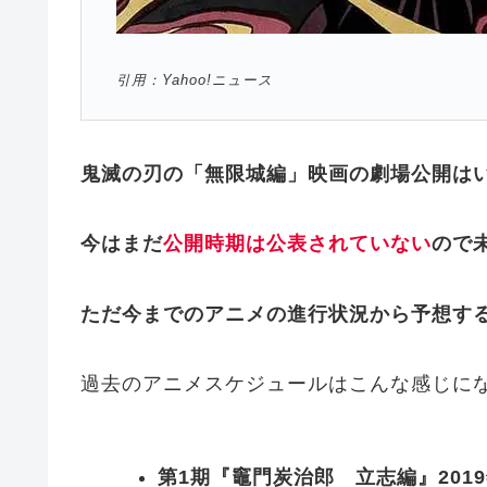
引用：Yahoo!ニュース
鬼滅の刃の「無限城編」映画の劇場公開は
今はまだ
公開時期は公表されていない
ので
ただ今までのアニメの進行状況から予想す
過去のアニメスケジュールはこんな感じに
第1期『竈門炭治郎 立志編』2019