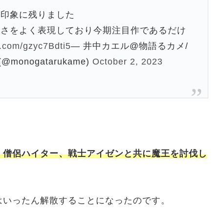
が印象に残りました
しさをよく表現しており今期注目作であるだけ
er.com/gzyc7Bdti5
— 井中カエル@物語るカメ/
monogatarukame)
October 2, 2023
、僧侶ハイター、戦士アイゼンと共に魔王を討伐し
はいったん解散することになったのです。