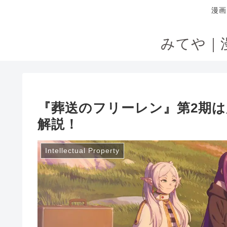
漫画
みてや｜
『葬送のフリーレン』第2期
解説！
Intellectual Property