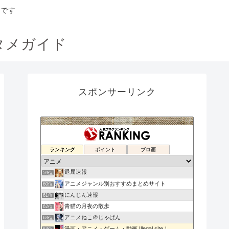
トです
タメガイド
スポンサーリンク
アニメもりもりNEWS
ランキング
ポイント
ブロ画
57位
アニメの感想なんかを書くブログ
58位
退屈速報
59位
アニメジャンル別おすすめまとめサイト
60位
にんじん速報
61位
青猫の月夜の散歩
62位
アニメねこ＠じゃぱん
63位
漫画・アニメ・ゲーム・動画 Illegal site！