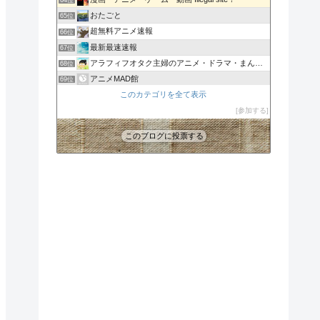
64位
おたごと
65位
超無料アニメ速報
66位
最新最速速報
67位
アラフィフオタク主婦のアニメ・ドラマ・まんが情報
68位
アニメMAD館
69位
月宮ライトのブログ
このカテゴリを全て表示
70位
batuの宇宙戦艦ヤマトを考える部屋
参加する
71位
このブログに投票する