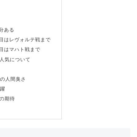
分ある
ル目はレヴォルテ戦まで
ル目はマハト戦まで
人気について
定
ンの人間臭さ
活躍
の期待