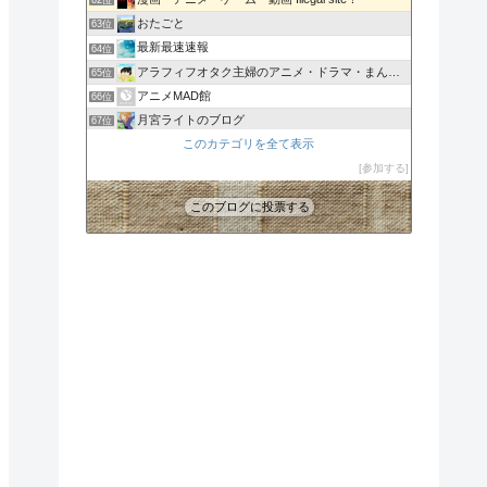
62位
おたごと
63位
最新最速速報
64位
アラフィフオタク主婦のアニメ・ドラマ・まんが情報
65位
アニメMAD館
66位
月宮ライトのブログ
67位
batuの宇宙戦艦ヤマトを考える部屋
このカテゴリを全て表示
68位
アニメのまとめサイトだよ！？（あにまと）
参加する
69位
このブログに投票する