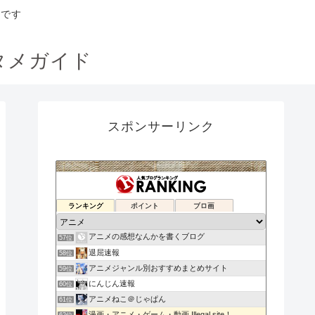
トです
タメガイド
スポンサーリンク
アニメ〇わかり速報
ランキング
ポイント
ブロ画
55位
アニメもりもりNEWS
56位
アニメの感想なんかを書くブログ
57位
退屈速報
58位
アニメジャンル別おすすめまとめサイト
59位
にんじん速報
60位
アニメねこ＠じゃぱん
61位
漫画・アニメ・ゲーム・動画 Illegal site！