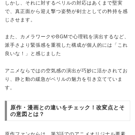
しかし、それに対するベリルの対応はあくまで堅実
で、真正面から迎え撃つ姿勢が剣士としての矜持を感
じさせます。
また、カメラワークやBGMで心理戦を演出するなど、
派手さより緊張感を重視した構成が個人的には「これ
良いな！」と感じました
アニメならではの空気感の演出が巧妙に活かされてお
り、静と動の緩急がベリルの魅力を引き立てていま
す。
原作・漫画との違いをチェック！改変点とそ
の意図とは？
原作ファンからは、第3話でのアニメオリジナル要素