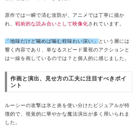
原作では一瞬で済む攻防が、アニメでは丁寧に描か
れ、
戦術的な読み合いとして映像化
されています。
「地味だけど噛めば噛む程味わい深い」
という層には
響く内容であり、単なるスピード重視のアクションと
は一線を画しているのでは？と個人的に感じました。
作画と演出、見せ方の工夫に注目すべきポイ
ント
ルーシーの攻撃は氷と炎を使い分けたビジュアルが特
徴的で、視覚的に華やかな魔法演出が多く用いられま
した。