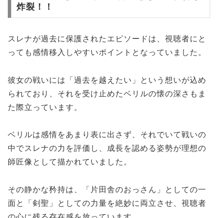
炸裂！！
スレナが過去に保護されたエピソードは、視聴者にと
っても感情移入しやすいポイントとなっていました。
彼女の戦いには「過去を越えたい」という想いが込め
られており、それを受け止めたベリルの懐の深さもま
た際立っています。
ベリルは感情をあまり表に出さず、それでいて戦いの
中でスレナの力を評価し、成長を認める姿勢が理想の
師匠像として描かれていました。
その静かな矜持は、「片田舎のおっさん」としての一
面と「剣聖」としての力量を絶妙に両立させ、視聴者
の心に残る存在感を放っています。