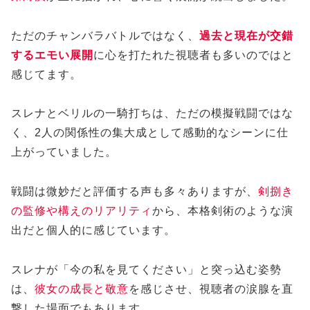
ただのチャンバラバトルではなく、
過去と現在が交錯
するエモい展開
に心を打たれた視聴者も多いのではと
感じてます。
スレナとベリルの一騎打ちは、ただの模擬戦闘ではな
く、2人の関係性の集大成として感動的なシーンに仕
上がっていました。
戦闘は微妙だと評価する声も多々ありますが、
剣捌き
の監修や構えのリアリティ
から、本格剣術のような演
出だと個人的に感じています。
スレナが「今の私を見てください」と突っ込む姿勢
は、
彼女の成長と敬意
を感じさせ、視聴者の涙腺を直
撃した場面でもあります。