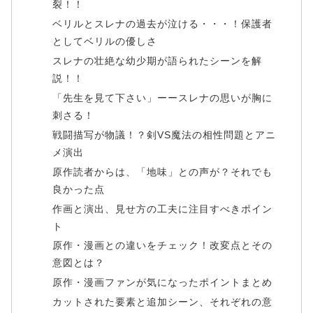
裂！！
ベリルとスレナの過去が泣ける・・・！保護者
としてベリルの優しさ
スレナの壮絶な幼少期が語られたシーンを解
説！！
「先生を見て下さい」ーースレナの思いが胸に
刺さる！
戦闘描写が物議！？剣VS魔法の相性問題とアニ
メ演出
原作読者からは、「地味」との声が？それでも
良かった点
作画と演出、見せ方の工夫に注目すべきポイン
ト
原作・漫画との違いをチェック！改変点とその
意図とは？
原作・漫画ファンが気になったポイントまとめ
カットされた要素と追加シーン、それぞれの意