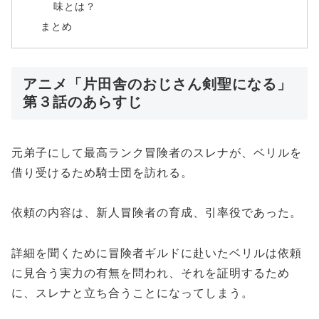
味とは？
まとめ
アニメ「片田舎のおじさん剣聖になる」
第３話のあらすじ
元弟子にして最高ランク冒険者のスレナが、ベリルを
借り受けるため騎士団を訪れる。
依頼の内容は、新人冒険者の育成、引率役であった。
詳細を聞くために冒険者ギルドに赴いたベリルは依頼
に見合う実力の有無を問われ、それを証明するため
に、スレナと立ち合うことになってしまう。