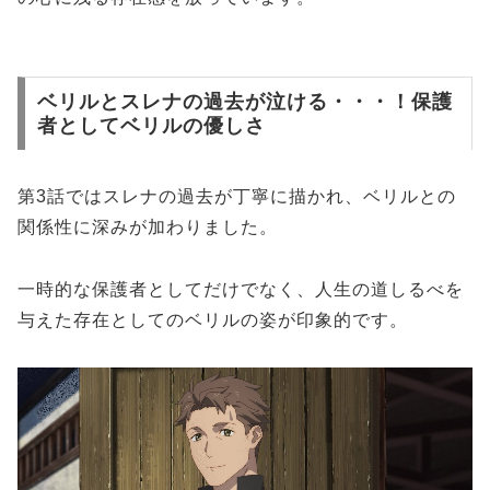
ベリルとスレナの過去が泣ける・・・！保護
者としてベリルの優しさ
第3話ではスレナの過去が丁寧に描かれ、ベリルとの
関係性に深みが加わりました。
一時的な保護者としてだけでなく、人生の道しるべを
与えた存在としてのベリルの姿が印象的です。