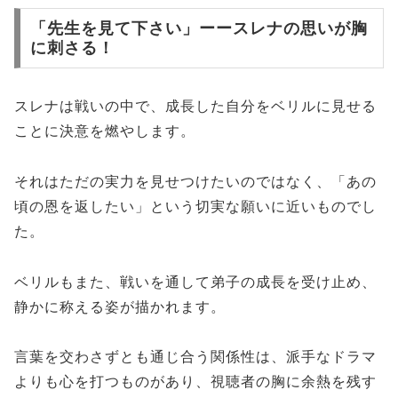
「先生を見て下さい」ーースレナの思いが胸
に刺さる！
スレナは戦いの中で、成長した自分をベリルに見せる
ことに決意を燃やします。
それはただの実力を見せつけたいのではなく、「あの
頃の恩を返したい」という切実な願いに近いものでし
た。
ベリルもまた、戦いを通して弟子の成長を受け止め、
静かに称える姿が描かれます。
言葉を交わさずとも通じ合う関係性は、派手なドラマ
よりも心を打つものがあり、視聴者の胸に余熱を残す