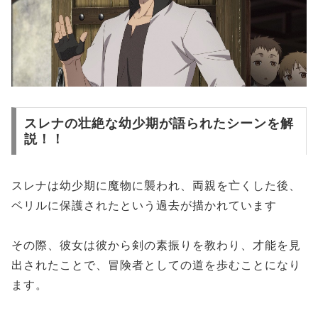
スレナの壮絶な幼少期が語られたシーンを解
説！！
スレナは幼少期に魔物に襲われ、両親を亡くした後、
ベリルに保護されたという過去が描かれています
その際、彼女は彼から剣の素振りを教わり、才能を見
出されたことで、冒険者としての道を歩むことになり
ます。