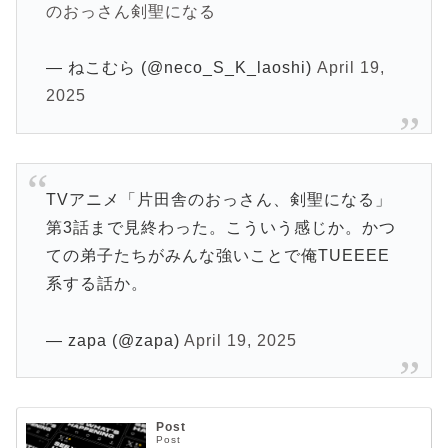
のおっさん剣聖になる
— ねこむら (@neco_S_K_laoshi)
April 19,
2025
TVアニメ「片田舎のおっさん、剣聖になる」
第3話まで見終わった。こういう感じか。かつ
ての弟子たちがみんな強いことで俺TUEEEE
系する話か。
— zapa (@zapa)
April 19, 2025
Post
Post