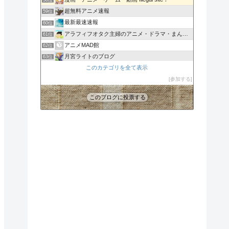
58位
超無料アニメ速報
59位
最新最速速報
60位
アラフィフオタク主婦のアニメ・ドラマ・まんが情報
61位
アニメMAD館
62位
月宮ライトのブログ
63位
batuの宇宙戦艦ヤマトを考える部屋
このカテゴリを全て表示
64位
アニメのまとめサイトだよ！？（あにまと）
参加する
65位
このブログに投票する