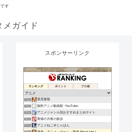
トです
タメガイド
スポンサーリンク
アニメ〇わかり速報
ランキング
ポイント
ブロ画
51位
アニメもりもりNEWS
52位
退屈速報
53位
無料アニメ動画館 -YouTube-
54位
アニメジャンル別おすすめまとめサイト
55位
青猫の月夜の散歩
56位
アニメねこ＠じゃぱん
57位
漫画・アニメ・ゲーム・動画 Illegal site！