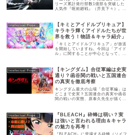
リーズ累計発行部数1億部を突破した
人気作『呪術廻戦』（芥見下々）。呪
術師たちの因縁と壮絶な戦いを描くダ
ークファンタジーとして、多くの読
者・視聴者を熱狂させてきました。そ
【キミとアイドルプリキュア】
Intellectual Property
の人気は漫画だけにとどまらず、アニ
キラキラ輝くアイドルたちが世
メ化...
界を救う！物語＆キャラ紹介」
「キミとアイドルプリキュア」が放送
を開始していますね。今回は「アイド
ル」に関することが中心となって、ど
うやら話が進んでいくようです。果た
して、今回はどのような結末に向かっ
ていくのか。まだまだ始まったばかり
【キングダム】合従軍編は史実
Intellectual Property
の「キミとアイドルプリキュア」今の
通り？函谷関の戦いと五国連合
うちに履修しておけば、今後の展開は
の真実を徹底考察
より楽しいものになりますよ！それで
は、基礎知識の部分から見ていきまし
キングダム最大の山場「合従軍編」は
ょう！
どこまで史実？五国連合の真実や函谷
関の戦いの実態、原泰久先生が描く漫
画版と『史実』の決定的な違いを徹底
考察。歴史を知れば、キングダムが10
倍面白くなる！「函谷関が抜かれれ
『BLEACH』砕蜂は弱い？実
Intellectual Property
ば、秦は滅びる――」漫画『キングダ
は強いと言われる理由＆キャラ
ム...
の魅力を再考！
『BLEACH』に登場する砕蜂（ソイフ