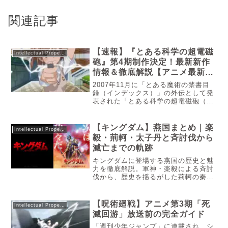
関連記事
【速報】『とある科学の超電磁
Intellectual Property
砲』第4期制作決定！最新新作
情報＆徹底解説【アニメ最新ニ
ュース】
2007年11月に「とある魔術の禁書目
録（インデックス）」の外伝として発
表された「とある科学の超電磁砲（レ
ールガン）」この作品が発表されたと
きの衝撃は、当時のファン達に衝撃と
歓喜を与えたことは、今でも昨日のよ
【キングダム】燕国まとめ｜楽
Intellectual Property
うに思い出されます。今回は「とある
毅・荊軻・太子丹と斉討伐から
科学の超電磁砲（レールガン）」の第
滅亡までの軌跡
4期に関する速報や、インターネット
上のの反応などをまとめてみてみたい
キングダムに登場する燕国の歴史と魅
と思います。
力を徹底解説。軍神・楽毅による斉討
伐から、歴史を揺るがした荊軻の秦王
暗殺未遂、そして滅亡の軌跡まで。原
泰久先生が描く「山岳国家」の誇りと
史実の差分を深掘りします。中華の北
【呪術廻戦】アニメ第3期「死
Intellectual Property
端に位置し、峻厳な山々に囲まれた
滅回游」放送前の完全ガイド
「燕...
「週刊少年ジャンプ」に連載され、シ