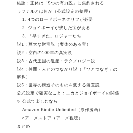
結論：正体は「5つの有力説」に集約される
ラフテルとは何か（公式設定の整理）
1. 4つのロードポーネグリフが必要
2. ジョイボーイが残した宝がある
3. 「早すぎた」ロジャーたち
説1：莫大な財宝説（実体のある宝）
説2：空白の100年の真実説
説3：古代王国の遺産・テクノロジー説
説4：仲間・人とのつながり説（「ひとつなぎ」の
解釈）
説5：世界の構造そのものを変える装置説
公式設定で確実なこと：ニカとジョイボーイの関係
✨ 公式で楽しむなら
Amazon Kindle Unlimited（原作漫画）
dアニメストア（アニメ視聴）
まとめ