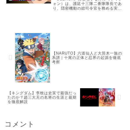
ォン）は、護廷十三隊二番隊隊長であ
り、隠密機動の総司令官を務める実力
者。彼女は超高速の移動能力と一撃必
殺の斬魄刀「雀蜂」を駆使する暗殺の
スペシャリストです。この記事では、
砕蜂の強さや戦闘スタイルを詳しく検
証し、彼女の魅力と実力を客観的に評
価していきます。
【NARUTO】六道仙人と大筒木一族の
系譜｜十尾の正体と忍界の起源を徹底
考察
【キングダム】李牧は史実で最強だっ
たのか？趙三大天の名将の生涯と最期
を徹底解説
コメント