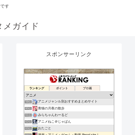
トです
タメガイド
スポンサーリンク
アニメもりもりNEWS
ランキング
ポイント
ブロ画
57位
退屈速報
58位
アニメジャンル別おすすめまとめサイト
59位
青猫の月夜の散歩
60位
みらちゃんわーるど
61位
アニメねこ＠じゃぱん
62位
おたごと
63位
漫画・アニメ・ゲーム・動画 Illegal site！