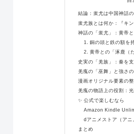
結論：蚩尤は中国神話の
蚩尤族とは何か：『キン
神話の「蚩尤」：黄帝と
1. 銅の頭と鉄の額を
2. 黄帝との「涿鹿
史実の「羌族」：秦を支
羌瘣の「巫舞」と強さの
漫画オリジナル要素の整
羌瘣の物語上の役割：光
✨ 公式で楽しむなら
Amazon Kindle U
dアニメストア（アニ
まとめ