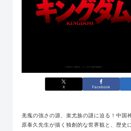
X
Facebook
羌瘣の強さの源、蚩尤族の謎に迫る！中国
原泰久先生が描く独創的な世界観と、歴史