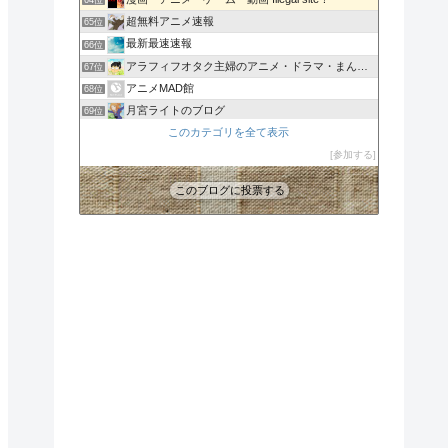
64位
超無料アニメ速報
65位
最新最速速報
66位
アラフィフオタク主婦のアニメ・ドラマ・まんが情報
67位
アニメMAD館
68位
月宮ライトのブログ
69位
batuの宇宙戦艦ヤマトを考える部屋
このカテゴリを全て表示
70位
アニメのまとめサイトだよ！？（あにまと）
参加する
71位
このブログに投票する