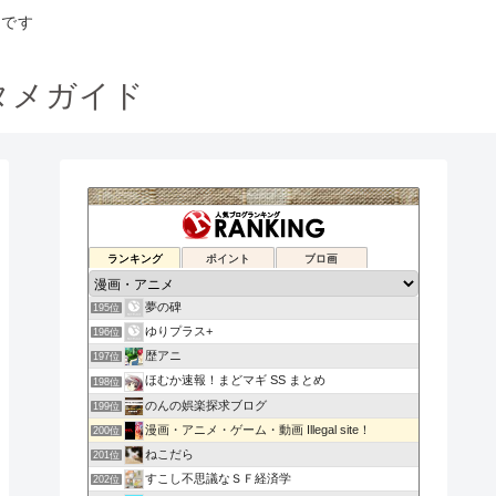
トです
タメガイド
引火遊芸ポートフォリオ帳
ランキング
ポイント
ブロ画
193位
welcome to our...
194位
夢の碑
195位
ゆりプラス+
196位
歴アニ
197位
ほむか速報！まどマギ SS まとめ
198位
のんの娯楽探求ブログ
199位
漫画・アニメ・ゲーム・動画 Illegal site！
200位
ねこだら
201位
すこし不思議なＳＦ経済学
202位