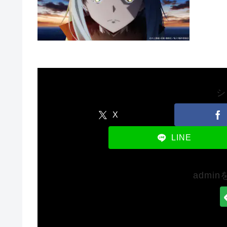
シ
X
LINE
admi