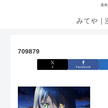
漫画
みてや｜
709879
X
Facebook