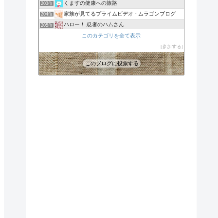
くますの健康への旅路
203位
家族が見てるプライムビデオ - ムラゴンブログ
204位
ハロー！ 忍者のハムさん
205位
amamayaunduy | 自我でか本舗
このカテゴリを全て表示
206位
木の葉燃朗の360365
参加する
207位
このブログに投票する