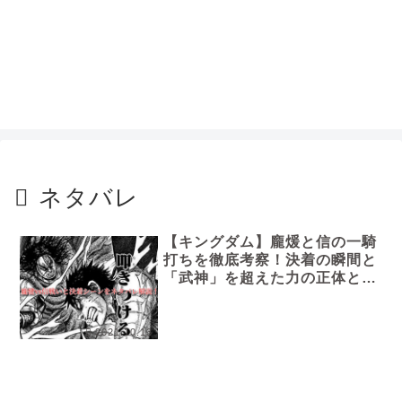
ネタバレ
【キングダム】龐煖と信の一騎
打ちを徹底考察！決着の瞬間と
「武神」を超えた力の正体と
は？
2021.10.13