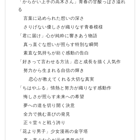
「からかい上手の高木さん」青春の甘酸っぱさ溢れ
る
言葉に込められた想いの深さ
さりげない優しさが織りなす青春模様
「君に届け」心が純粋に響きあう物語
真っ直ぐな想いが照らす特別な瞬間
素直な気持ちが紡ぐ感動の告白
「好きって言わせる方法」恋と成長を描く人気作
努力から生まれる自信の輝き
恋心が教えてくれる大切な真実
「ちはやふる」情熱と努力が織りなす感動作
悔しさが照らす未来への希望
夢への道を切り開く決意
全力で挑む喜びの発見
正々堂々と戦う誇り
「花より男子」少女漫画の金字塔