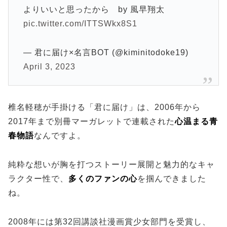
よりいいと思ったから by 風早翔太
pic.twitter.com/ITTSWkx8S1
— 君に届け×名言BOT (@kiminitodoke19)
April 3, 2023
椎名軽穂が手掛ける「君に届け」は、2006年から
2017年まで別冊マーガレットで連載された
心温まる青
春物語
なんですよ。
純粋な想いが胸を打つストーリー展開と魅力的なキャ
ラクター性で、
多くのファンの心
を掴んできました
ね。
2008年には第32回講談社漫画賞少女部門を受賞し、