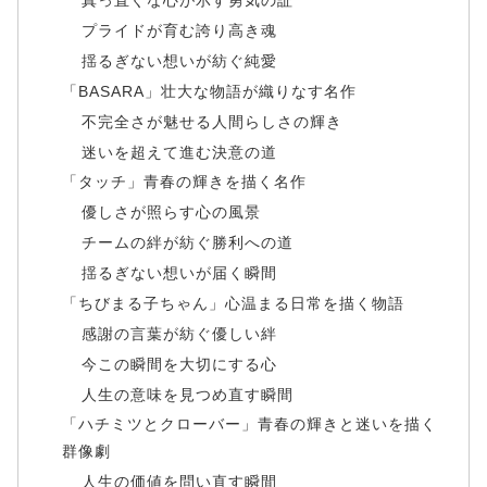
真っ直ぐな心が示す勇気の証
プライドが育む誇り高き魂
揺るぎない想いが紡ぐ純愛
「BASARA」壮大な物語が織りなす名作
不完全さが魅せる人間らしさの輝き
迷いを超えて進む決意の道
「タッチ」青春の輝きを描く名作
優しさが照らす心の風景
チームの絆が紡ぐ勝利への道
揺るぎない想いが届く瞬間
「ちびまる子ちゃん」心温まる日常を描く物語
感謝の言葉が紡ぐ優しい絆
今この瞬間を大切にする心
人生の意味を見つめ直す瞬間
「ハチミツとクローバー」青春の輝きと迷いを描く
群像劇
人生の価値を問い直す瞬間