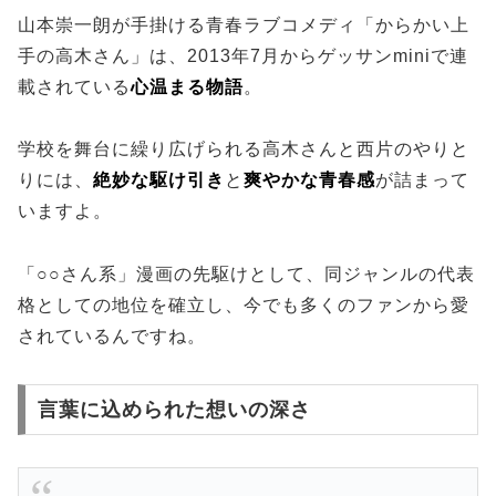
山本崇一朗が手掛ける青春ラブコメディ「からかい上
手の高木さん」は、2013年7月からゲッサンminiで連
載されている
心温まる物語
。
学校を舞台に繰り広げられる高木さんと西片のやりと
りには、
絶妙な駆け引き
と
爽やかな青春感
が詰まって
いますよ。
「○○さん系」漫画の先駆けとして、同ジャンルの代表
格としての地位を確立し、今でも多くのファンから愛
されているんですね。
言葉に込められた想いの深さ