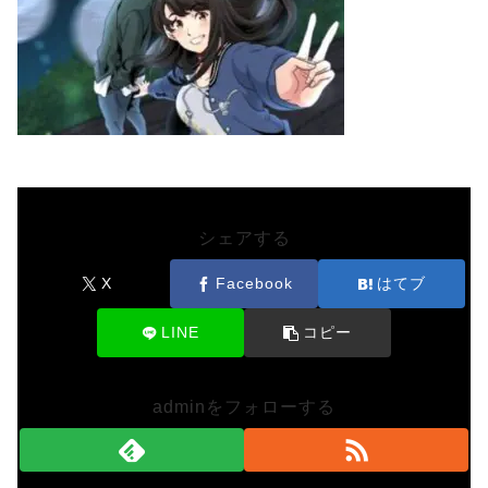
シェアする
X
Facebook
はてブ
LINE
コピー
adminをフォローする