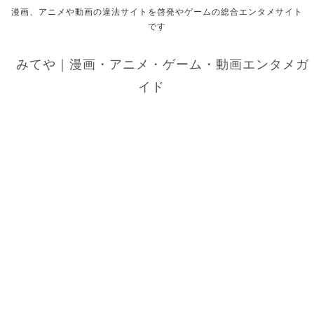
漫画、アニメや動画の違法サイトを啓発やゲームの総合エンタメサイト
です
みてや｜漫画・アニメ・ゲーム・動画エンタメガ
イド