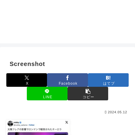
Screenshot
X
Facebook
はてブ
LINE
コピー
2024.05.12