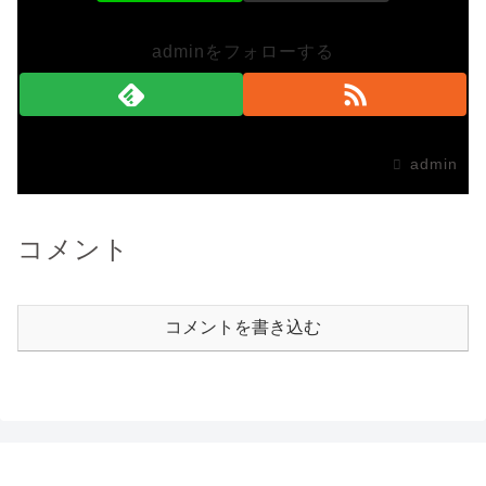
adminをフォローする
admin
コメント
コメントを書き込む