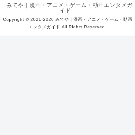
みてや｜漫画・アニメ・ゲーム・動画エンタメガ
イド
Copyright © 2021-2026 みてや｜漫画・アニメ・ゲーム・動画
エンタメガイド All Rights Reserved.