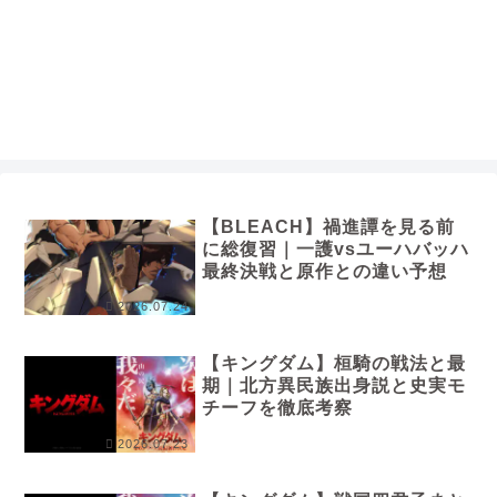
【BLEACH】禍進譚を見る前
に総復習｜一護vsユーハバッハ
最終決戦と原作との違い予想
2026.07.24
【キングダム】桓騎の戦法と最
期｜北方異民族出身説と史実モ
チーフを徹底考察
2026.07.23