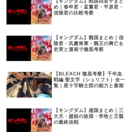
【キングダム】戦国四君子まと
め｜春申君・孟嘗君・平原君・
信陵君の比較考察
2026.07.22
【キングダム】魏国まとめ｜信
陵君・呉慶将軍・魏王の興亡を
史実と漫画で徹底考察
2026.07.21
【BLEACH 徹底考察】千年血
戦編 聖文字（シュリフト）全一
覧｜星十字騎士団の能力と最期
2026.07.20
【キングダム】趙国まとめ｜三
大天・趙姫の故国・李牧と王翦
の最終決戦
2026.07.17