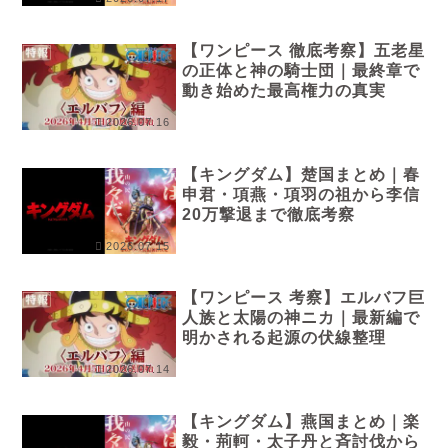
【ワンピース 徹底考察】五老星
の正体と神の騎士団｜最終章で
動き始めた最高権力の真実
2026.07.16
【キングダム】楚国まとめ｜春
申君・項燕・項羽の祖から李信
20万撃退まで徹底考察
2026.07.15
【ワンピース 考察】エルバフ巨
人族と太陽の神ニカ｜最新編で
明かされる起源の伏線整理
2026.07.14
【キングダム】燕国まとめ｜楽
毅・荊軻・太子丹と斉討伐から