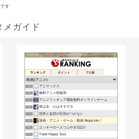
トです
タメガイド
無料動画コンプ
ランキング
ポイント
ブロ画
11位
もふもふ雑談
12位
アニマックス
13位
無料アニメ情報局
14位
アニメフィギュア通販無料オンラインゲーム
15位
体は女、心はキモヲタ
16位
現実と妄想の区別がつかない
17位
漫画・アニメ・ゲーム・動画 Illegal site！
18位
ユッキーの一人つぶやき日記!!
19位
Triple Happy Soul
20位