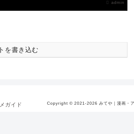
admin
トを書き込む
Copyright © 2021-2026 みてや｜漫画
メガイド