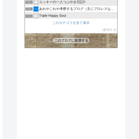
ユッキーの一人つぶやき日記!!
19位
あれやこれや考察するブログ（主にプロレスなどなど）
20位
Triple Happy Soul
21位
深夜アニメ速報
このカテゴリを全て表示
22位
UMD-Video情報局
参加する
23位
このブログに投票する