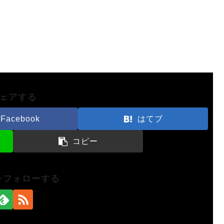
ェアする
Facebook
はてブ
コピー
nをフォローする