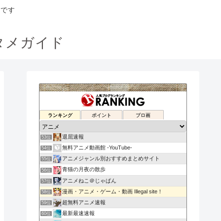
トです
タメガイド
アニメ〇わかり速報
ランキング
ポイント
ブロ画
51位
アニメもりもりNEWS
52位
退屈速報
53位
無料アニメ動画館 -YouTube-
54位
アニメジャンル別おすすめまとめサイト
55位
青猫の月夜の散歩
56位
アニメねこ＠じゃぱん
57位
漫画・アニメ・ゲーム・動画 Illegal site！
58位
超無料アニメ速報
59位
最新最速速報
60位