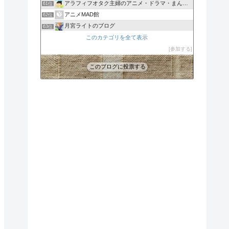
アラフィフオタク主婦のアニメ・ドラマ・まんが情報
61位
アニメMAD館
62位
月宮ライトのブログ
63位
batuの宇宙戦艦ヤマトを考える部屋
このカテゴリを全て表示
64位
アニメのまとめサイトだよ！？（あにまと）
参加する
65位
このブログに投票する