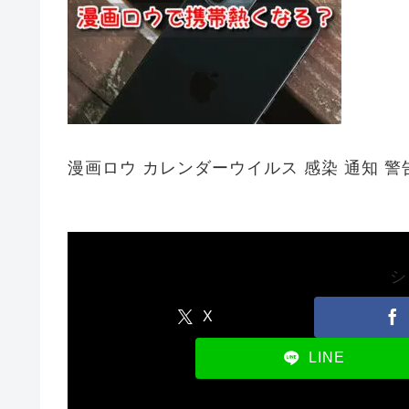
漫画ロウ カレンダーウイルス 感染 通知 警
シ
X
LINE