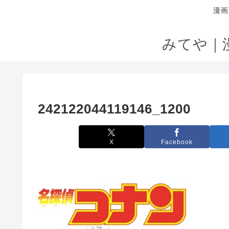
漫画
みてや｜
242122044119146_1200
X
Facebook