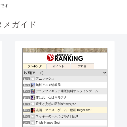
トです
タメガイド
無料動画コンプ
ランキング
ポイント
ブロ画
11位
もふもふ雑談
12位
アニマックス
13位
無料アニメ情報局
14位
アニメフィギュア通販無料オンラインゲーム
15位
体は女、心はキモヲタ
16位
現実と妄想の区別がつかない
17位
漫画・アニメ・ゲーム・動画 Illegal site！
18位
ユッキーの一人つぶやき日記!!
19位
Triple Happy Soul
20位