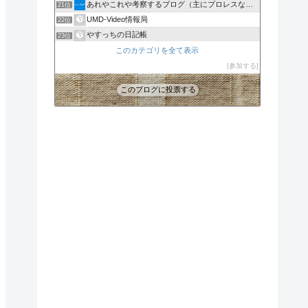
あれやこれや考察するブログ（主にプロレスなどなど）
21位
UMD-Video情報局
22位
やすっちの日記帳
23位
CreativeDisc☆Label's
このカテゴリを全て表示
24位
Online Free Movie【無料映画視聴】
参加する
25位
このブログに投票する