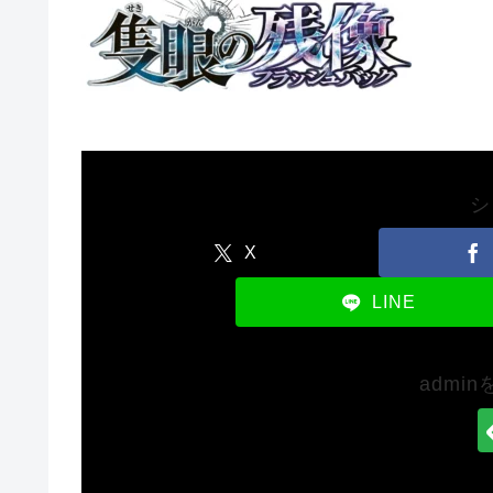
シ
X
LINE
admi