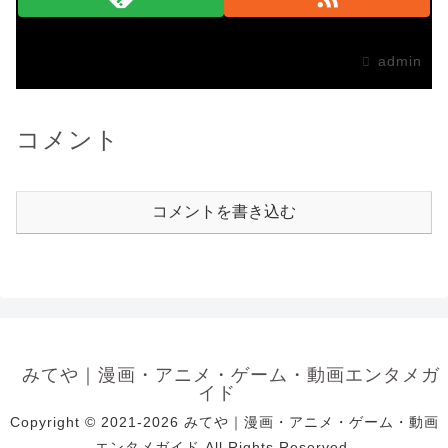
admin
コメント
コメントを書き込む
みてや｜漫画・アニメ・ゲーム・動画エンタメガ
イド
Copyright © 2021-2026 みてや｜漫画・アニメ・ゲーム・動画
エンタメガイド All Rights Reserved.