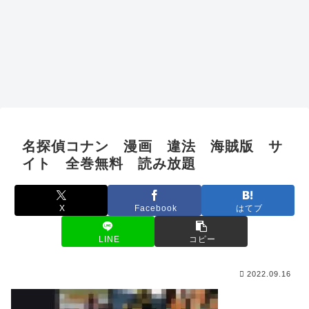
名探偵コナン 漫画 違法 海賊版 サ
イト 全巻無料 読み放題
X
Facebook
はてブ
LINE
コピー
2022.09.16