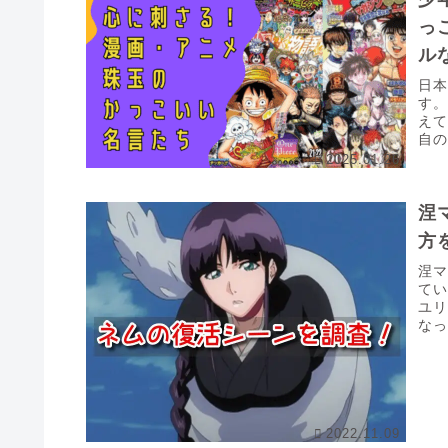
っ
ル
日
す
え
自
ら
2025.01.26
涅
方
涅
て
ユ
な
いる
2022.11.09