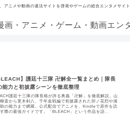
、アニメや動画の違法サイトを啓発やゲームの総合エンタメサイ
漫画・アニメ・ゲーム・動画エン
BLEACH】護廷十三隊 卍解全一覧まとめ｜隊長
の能力と初披露シーンを徹底整理
EACH護廷十三隊の隊長格が誇る奥義「卍解」を徹底解説。山
元柳斎から更木剣八、千年血戦編で初披露された卯ノ花烈や浦
助の能力まで網羅。公式配信でアニメを、Kindleで原作を読
す際の最強ガイドです。「BLEACH」という作品を語...