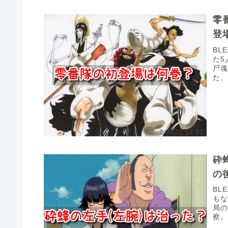
零
登
BL
た5
尸魂
た
登場.
2022.10.31
砕
の
BL
も
局の
察
左腕.