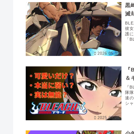
黒
滅
BL
彼
護
「B
かつ
2026.05.05
『
＆
『B
隊
速
シ
し
2025.03.20
少