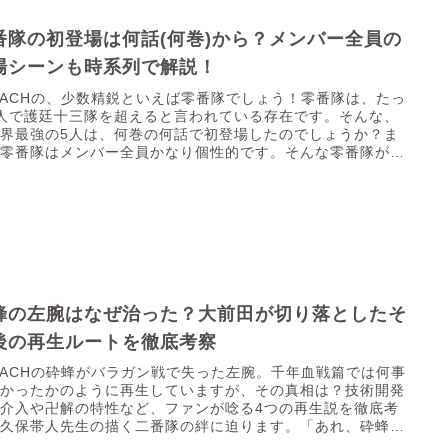
番隊の初登場は何話(何巻)から？メンバー全員の
場シーンも時系列で解説！
EACHの、少数精鋭といえば零番隊でしょう！零番隊は、たっ
人で護廷十三隊を超えると言われている存在です。そんな、
界最強の5人は、何巻の何話で初登場したのでしょうか？ま
、零番隊はメンバー全員かなり個性的です。そんな零番隊が、
..
蜂の左腕はなぜ治った？大前田が切り落としたそ
後の再生ルートを徹底考察
EACHの砕蜂がバラガン戦で失った左腕。千年血戦篇では何事
なかったかのように再生していますが、その真相は？技術開発
介入や卍解の特性など、ファンが唸る4つの再生説を徹底考
。久保帯人先生の描く二番隊の絆に迫ります。「あれ、砕蜂の
..