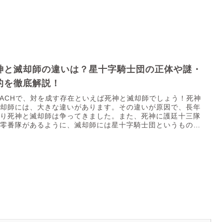
神と滅却師の違いは？星十字騎士団の正体や謎・
的を徹底解説！
EACHで、対を成す存在といえば死神と滅却師でしょう！死神
滅却師には、大きな違いがあります。その違いが原因で、長年
渡り死神と滅却師は争ってきました。また、死神に護廷十三隊
、零番隊があるように、滅却師には星十字騎士団というものが
..