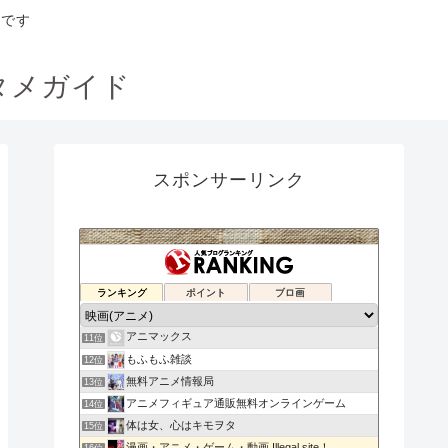
トです
タメガイド
スポンサーリンク
ダソヌ バド
ランキング
ポイント
ブロ画
9位
無料動画コンプ
10位
アニマックス
11位
もふもふ雑談
12位
無料アニメ情報局
13位
アニメフィギュア通販無料オンラインゲーム
14位
体は女、心はキモヲタ
15位
漫画・アニメ・ゲーム・動画 Illegal site！