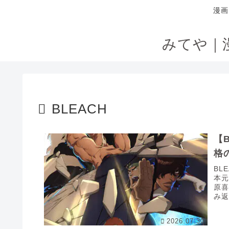
漫画
みてや｜
BLEACH
【
格
BL
本
原喜
み返
2026.07.30