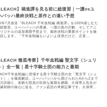
BLEACH】禍進譚を見る前に総復習｜一護vsユ
ハバッハ最終決戦と原作との違い予想
26年7月放送『BLEACH 千年血戦編 禍進譚』を100%楽しむた
の総復習。ユーハバッハの脅威、一護の真の卍解、そしてアニ
オリジナルの追加展開予想まで、最終決戦の重要ポイントを徹
説します。「千年血戦編もいよいよ佳境だけど、正直...
BLEACH 徹底考察】千年血戦編 聖文字（シュリ
ト）全一覧｜星十字騎士団の能力と最期
EACH千年血戦編に登場する星十字騎士団の全「聖文字（シュ
ト）」を徹底解説。ユーハバッハから授けられたAからZまで
能力詳細と、各騎士団員の壮絶な最期を網羅。久保帯人先生が
く滅却師の核心に迫る、ファン必読の考察記事です。久保帯人
.