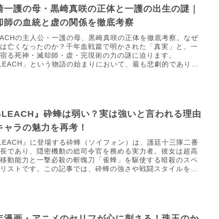
崎一護の母・黒崎真咲の正体と一護の出生の謎｜
却師の血統と虚の関係を徹底考察
EACHの主人公・一護の母、黒崎真咲の正体を徹底考察。なぜ
女は亡くなったのか？千年血戦篇で明かされた「真実」と、一
に宿る死神・滅却師・虚・完現術の力の謎に迫ります。
LEACH」という物語の始まりにおいて、最も悲劇的であり、
最...
BLEACH』砕蜂は弱い？実は強いと言われる理由
キャラの魅力を再考！
LEACH』に登場する砕蜂（ソイフォン）は、護廷十三隊二番
隊長であり、隠密機動の総司令官を務める実力者。彼女は超高
の移動能力と一撃必殺の斬魄刀「雀蜂」を駆使する暗殺のスペ
ャリストです。この記事では、砕蜂の強さや戦闘スタイルを詳
く検証し、彼女の魅力と実力を客観的に評価していきます。
年漫画・アニメのセリフが心に刺さる！珠玉のか