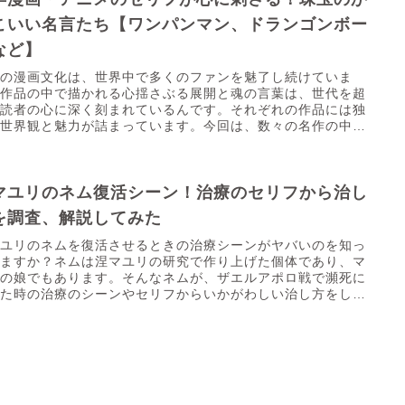
こいい名言たち【ワンパンマン、ドランゴンボー
など】
本の漫画文化は、世界中で多くのファンを魅了し続けていま
。作品の中で描かれる心揺さぶる展開と魂の言葉は、世代を超
て読者の心に深く刻まれているんです。それぞれの作品には独
の世界観と魅力が詰まっています。今回は、数々の名作の中か
特に心に残る名言をご紹介していきましょう。
マユリのネム復活シーン！治療のセリフから治し
を調査、解説してみた
マユリのネムを復活させるときの治療シーンがヤバいのを知っ
いますか？ネムは涅マユリの研究で作り上げた個体であり、マ
リの娘でもあります。そんなネムが、ザエルアポロ戦で瀕死に
った時の治療のシーンやセリフからいかがわしい治し方をして
ので...