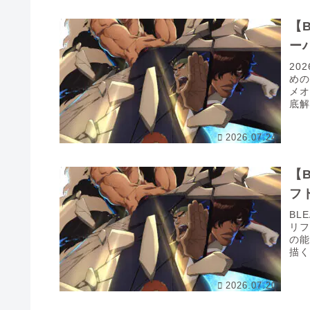
【
ー
20
め
メ
底解
2026.07.24
【
フ
BL
リフ
の
描
先..
2026.07.20