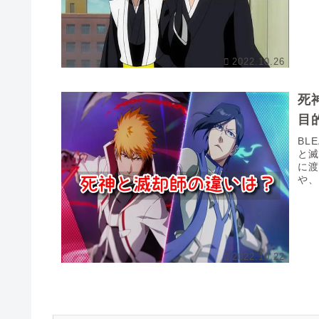
2022.10.26
死
目
BL
と
に
や
存在.
2022.10.22