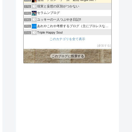
16位
現実と妄想の区別がつかない
17位
セラムンブログ
18位
ユッキーの一人つぶやき日記!!
19位
あれやこれや考察するブログ（主にプロレスなどなど）
20位
Triple Happy Soul
21位
深夜アニメ速報
このカテゴリを全て表示
22位
UMD-Video情報局
参加する
23位
このブログに投票する