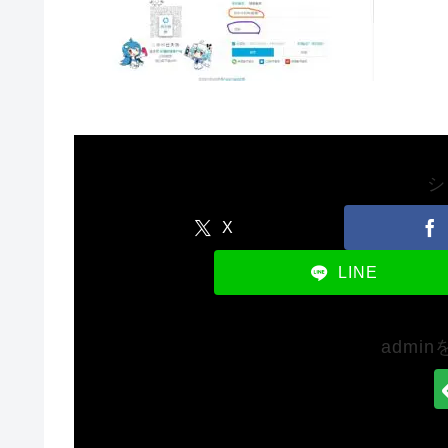
シ
X
LINE
admi