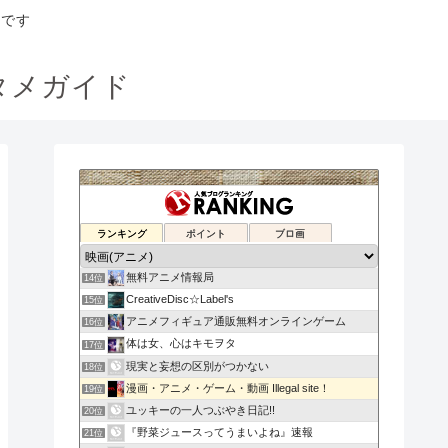
トです
タメガイド
もふもふ雑談
ランキング
ポイント
ブロ画
12位
アニマックス
13位
無料アニメ情報局
14位
CreativeDisc☆Label's
15位
アニメフィギュア通販無料オンラインゲーム
16位
体は女、心はキモヲタ
17位
現実と妄想の区別がつかない
18位
漫画・アニメ・ゲーム・動画 Illegal site！
19位
ユッキーの一人つぶやき日記!!
20位
『野菜ジュースってうまいよね』速報
21位