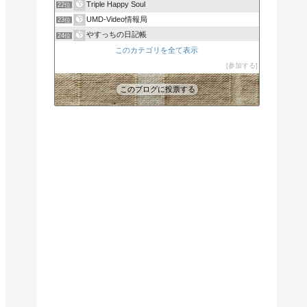
Triple Happy Soul
22位
UMD-Video情報局
23位
やすっちの日記帳
24位
メイWiz！
このカテゴリを全て表示
25位
Online Free Movie【無料映画視聴】
参加する
26位
このブログに投票する